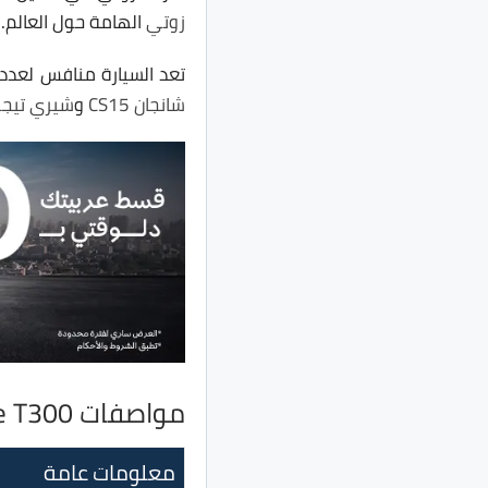
زوتي
الهامة حول العالم.
تعد السيارة منافس لعدد
شانجان CS15
و
شيري تيجو 
مواصفات Zotye T300
معلومات عامة