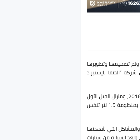
 كروس اوفر تحت المُدمجة، وهي تعد إقتصادية ذات 5 مقاعد، وتم تصميمها وتطويرها
ركة “الصفا للإستيراد
إنطلقت Zotye T300 في جيلها الأول للمرة الأولى في معرض بكين الدولي للسيارات عام 2016، ومازال الجيل الأول
هو المتاح من السيارة حتى الأن، وحصل الجيل الأول على أكثر من منظومة دفع، حيث إنطلق بمنظومة 1.5 لتر تنفس
تاجها حتى عام 2021 ليقف مع التوترات والمشاكل التي شهدتها
سيارات