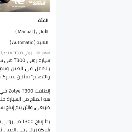
الفئة
الأولى ( Manual )
الثانيه ( Automatic )
اسعار فئات زوتي T300 تم تحديثها يوم 28 فبراير 2024 8:47 م.
بالكامل في الصين ويتم
والتصدير” بفئتين بمحركا
طبيعي، والأن يتم إنتاج ن
شركة زوتي في الصين. ثم عادت ا