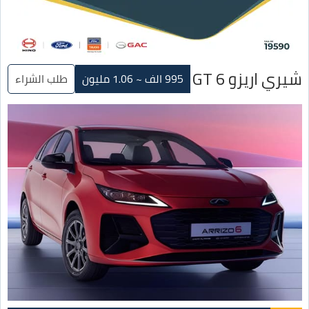
شيري اريزو 6 GT
995 الف ~ 1.06 مليون
طلب الشراء