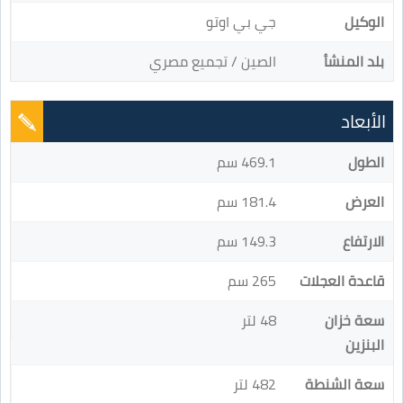
الوكيل
جي بي اوتو
بلد المنشأ
الصين / تجميع مصري
الأبعاد
الطول
469.1 سم
العرض
181.4 سم
الارتفاع
149.3 سم
قاعدة العجلات
265 سم
سعة خزان
48 لتر
البنزين
سعة الشنطة
482 لتر