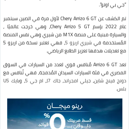
“جي بي اوتو”.
تم الكشف عن Chery Arrizo 6 GT لأول مرة في الصين سبتمبر
عام 2022 بإسم Chery Arrizo 5 GT، وهي خرجت عالميًا ،
والسيارة مبنية على منصة M1X من شيري وهي نفس المنصة
المُستخدمة في
شيري اريزو 5
، فهي تعتبر نسخة من اريزو 5
مع تعديلات هدفها تعزيز الطابع الرياضي.
تعد Arrizo 6 GT مُنافس قوي لعدد من السيارات في السوق
المصري في فئة السيارات السيدان المُدمجة، فهي تُنافس مع
دونج فينج شاين
،
جيلي امجراند
،
جاك J7
،
ام جي 5
، و
بايك U5
بلس
.