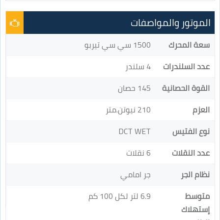
الموتور والمواصفات
سعة المحرك
1500 سي سي تيربو
عدد السلندرات
4 سلندر
القوة الحصانية
145 حصان
العزم
210 نيوتن.متر
نوع الفتيس
DCT WET
عدد النقلات
6 نقلات
نظام الجر
جر امامي
متوسط
6.9 لتر لكل 100 كم
إستهلاك