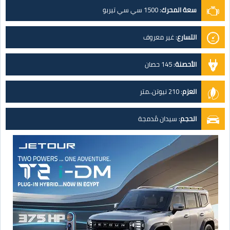
سعة المحرك
:
1500 سي سي تيربو
التسارع
:
غير معروف
الأحصنة
:
145 حصان
العزم
:
210 نيوتن..متر
الحجم
:
سيدان مُدمجة