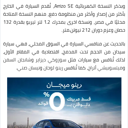
وبذكر النسخة الكهربائية Arrizo 5E، تُقدم السيارة في الخارج
بأكثر من إصدار وأكثر من منظومة دفع، منهم النسخة المتاحة
محليًا في مصر، ونسخة اخرى بمحرك 1.2 لتر تيربو بقدرة 132
حصان وعزم دوران 212 نيوتن.متر.
بالحديث عن منافسي السيارة في السوق المحلي، فهي سيارة
سيدان من الحجم تحت المدمج، اقتصادية في المقام الأول،
لذلك تُنافس مع سيارات مثل
سوزوكي ديزاير
و
شانجان السفن
و
ميتسوبيشي أتراج
، كما تُنافس
رينو لوجان
و
نيسان صني
.