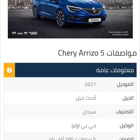
مواصفات Chery Arrizo 5
معلومات عامة
الموديل
2027
الجيل
أحدث جيل
التصنيف
سيدان
الوكيل
جي بي اوتو
الضمان
5 سنوات / 100 ألف كم