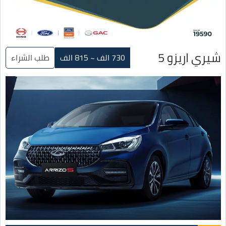
شيري اريزو 5
730 الف ~ 815 الف
طلب الشراء