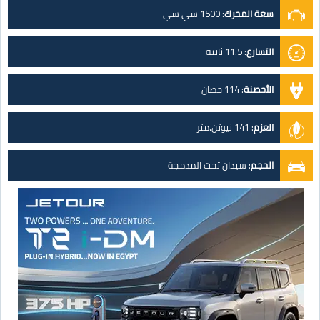
سعة المحرك
:
1500 سي سي
التسارع
:
11.5 ثانية
الأحصنة
:
114 حصان
العزم
:
141 نيوتن.متر
الحجم
:
سيدان تحت المدمجة