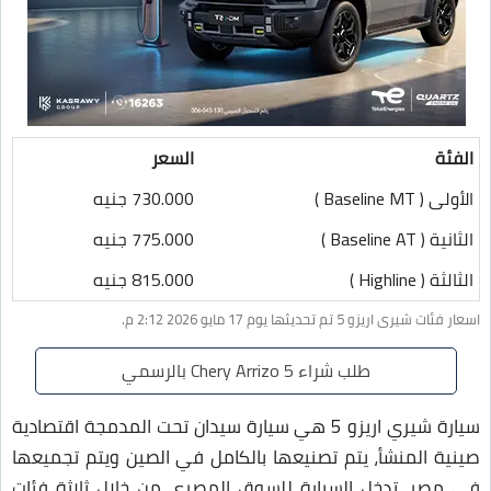
الفئة
السعر
الأولى ( Baseline MT )
730.000 جنيه
الثانية ( Baseline AT )
775.000 جنيه
الثالثة ( Highline )
815.000 جنيه
اسعار فئات شيرى اريزو 5 تم تحديثها يوم 17 مايو 2026 2:12 م.
طلب شراء Chery Arrizo 5 بالرسمي
سيارة شيري اريزو 5 هي سيارة سيدان تحت المدمجة اقتصادية
صينية المنشأ، يتم تصنيعها بالكامل في الصين ويتم تجميعها
في مصر. تدخل السيارة للسوق المصري من خلال ثلاثة فئات