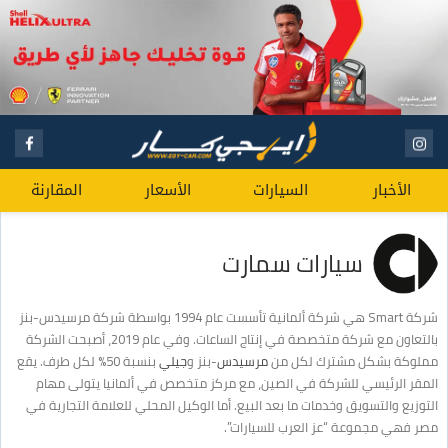
الأخبار
السيارات
الأسعار
المقارنة
سيارات سمارت
شركة Smart هي شركة ألمانية تأسست عام 1994 بواسطة شركة مرسيدس-بنز
بالتعاون مع شركة متخصصة في إنتاج الساعات. وفي عام 2019، أصبحت الشركة
مملوكة بشكل مشترك لكل من
مرسيدس
-بنز و
جيلي
بنسبة 50% لكل طرف. يقع
المقر الرئيسي للشركة في الصين، مع مركز متخصص في ألمانيا يتولى مهام
التوزيع والتسويق وخدمات ما بعد البيع. أما الوكيل المحلي للعلامة التجارية في
مصر فهي مجموعة “عز العرب للسيارات”.