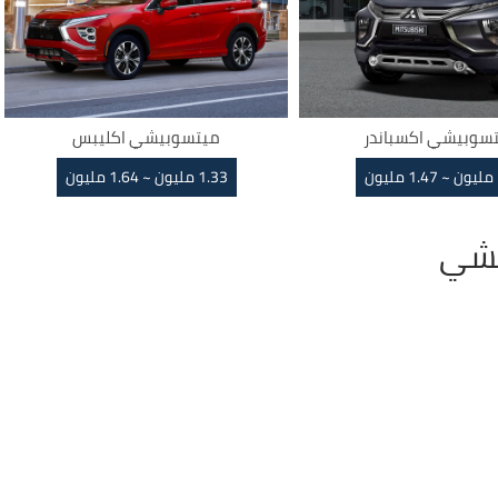
سوبيشي اكسباندر
ميتسوبيشي اكليبس
ن
1.33 مليون ~ 1.64 مليون
يشي