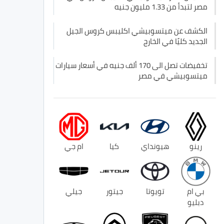
مصر لتبدأ من 1.33 مليون جنيه
الكشف عن ميتسوبيشي اكليبس كروس الجيل
الجديد كليًا في الخارج
تخفيضات تصل الى 170 ألف جنيه في أسعار سيارات
ميتسوبيشي في مصر
رينو
هيونداي
كيا
ام جي
بي ام
تويوتا
جيتور
جيلي
دبليو