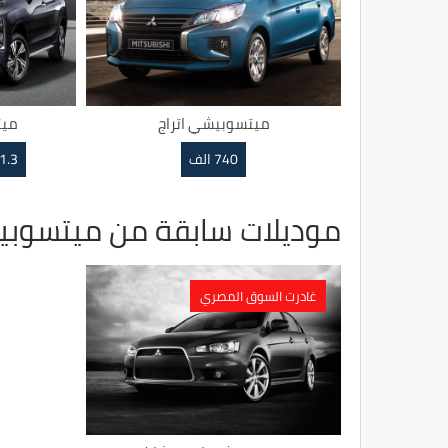
ميتسوبيشي اتراج
ميت
740 الف
1.3 مليون ~ 1.47 مليو
موديلات سابقة من ميتسوب
غادرت السوق المصري