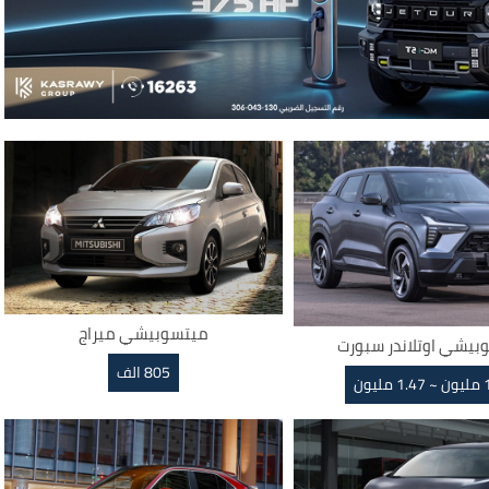
ميتسوبيشي ميراج
بيشي اوتلاندر سبورت
805 الف
ليون