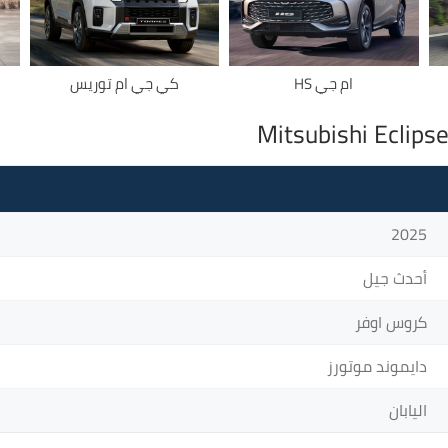
ام جي HS
كي جي ام توريس
2025
أحدث جيل
كروس اوفر
دايموند موتورز
اليابان