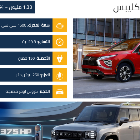
كليبس
1.33 مليون ~ 1.64 مليون
سعة المحرك
:
1500 سي سي تيربو
التسارع
:
9.3 ثانية
الأحصنة
:
150 حصان
العزم
:
250 نيوتن.متر
الحجم
:
كروس اوفر مدمجة