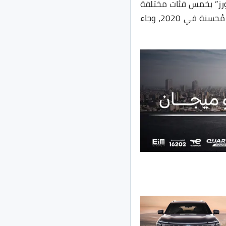
ورز” بخمس فئات مختلفة
التجهيزات. تم بدأ إنتاج Mitsubishi Eclipse Cross لأول مرة في 2017 وحصلت على نسخة مُحسنة في 2020، وجاء