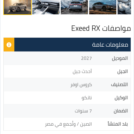
مواصفات Exeed RX
معلومات عامة
الموديل
2027
الجيل
أحدث جيل
التصنيف
كروس اوفر
الوكيل
ناتكو
الضمان
7 سنوات
بلد المنشأ
الصين / وتُجمع في مصر