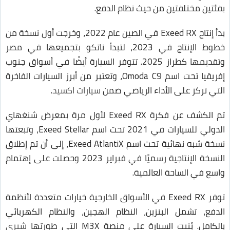
بفئتين مختلفتين من حيث نظام الدفع.
بدأ إنتاج Exeed RX في الصين عام 2022، وخرجت أول نسخة من
خطوط الإنتاج في 2023، لتبدأ ناتكو بتجميعها في مصر
وتقديمها كطراز 2025. تتوفر السيارة أيضًا في أسواق جنوب
إفريقيا تحت اسم Omoda C9، وتعتبر من أبرز السيارات الفاخرة
التي تركز على الأداء الرياضي ضمن
سيارات اكسيد
.
تم الكشف عن فكرة Exeed RX لأول مرة بمعرض شنغهاي
الدولي للسيارات في 2021 تحت اسم Exeed Stellar، وتبعتها
نسخة شبه نهائية تحت اسم Exeed AtlantiX، إلى أن تم إطلاق
النسخة الإنتاجية رسميًا في فبراير 2023 وحصلت على إهتمام
واسع في الساحة العالمية.
توفر Exeed RX في الأسواق الخارجية خيارات متعددة لأنظمة
الدفع، تشمل البنزين، النظام الهجين، والنظام الكهربائي
بالكامل. بُنيت السيارة على منصة M3X التي طورتها
شيري