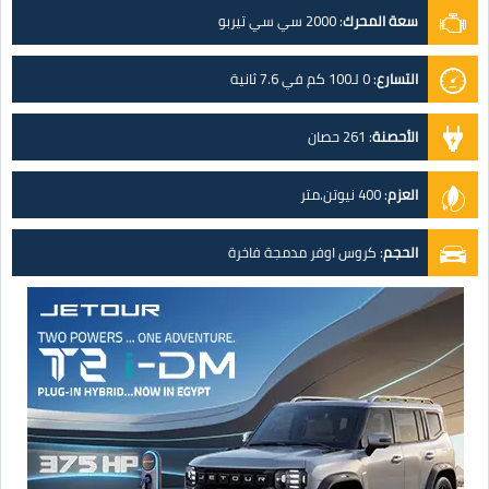
سعة المحرك
:
2000 سي سي تيربو
التسارع
:
0 لـ100 كم في 7.6 ثانية
الأحصنة
:
261 حصان
العزم
:
400 نيوتن.متر
الحجم
:
كروس اوفر مدمجة فاخرة