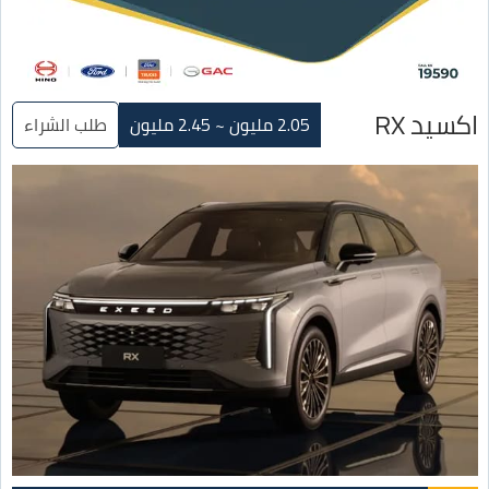
اكسيد RX
2.05 مليون ~ 2.45 مليون
طلب الشراء