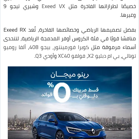
خصيصًا لطرازاتها الفاخرة مثل
Exeed VX
وشيري تيجو 9
وغيرها.
بفضل تصميمها الرياضي وخصائصها الفاخرة، تُعد Exeed RX
منافسًا قويًا في فئة الكروس أوفر المدمجة الرياضية، لتتحدى
أسماء مرموقة مثل
كوبرا فورمينتور
،
بيجو 408
،
ألفا روميو
تونالي
،
بي ام دبليو X2
،
فولفو XC40
و
أودي Q3
.