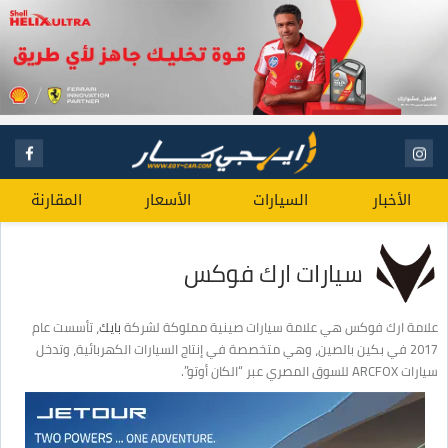
الأخبار
السيارات
الأسعار
المقارنة
سيارات ارك فوكس
علامة ارك فوكس هي علامة سيارات صينية مملوكة لشركة
بايك
، تأسست عام
2017 في بكين بالصين، وهي متخصصة في إنتاج السيارات الكهربائية، وتدخل
سيارات ARCFOX للسوق المصري عبر “الكان أوتو”.