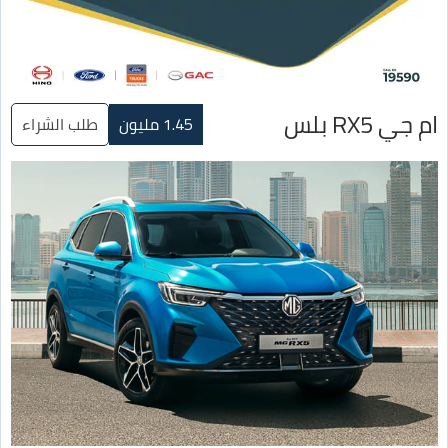
ام جي RX5 بلس
1.45 مليون
طلب الشراء