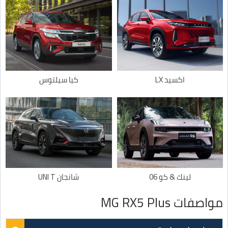
اكسيد LX
كيا سيلتوس
لينك & كو 06
شانجان UNI T
مواصفات MG RX5 Plus