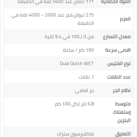
القوة الحصانية
171 حصان عند 5600 لفه في الدقيقة
275 نيوتن.متر عند 2000 ~ 4000 لفه في
العزم
الدقيقة
معدل التسارع
من 0 لـ100 في 9.4 ثانية
اقصى سرعة
190 كم / ساعة
نوع الفتيس
Dual Clutch WET
عدد النقلات
7 نقلات
نظام الجر
جر امامي
متوسط
6.8 لتر لكل 100 كم
إستهلاك
البنزين
التعليق
ماكفيرسون سترات