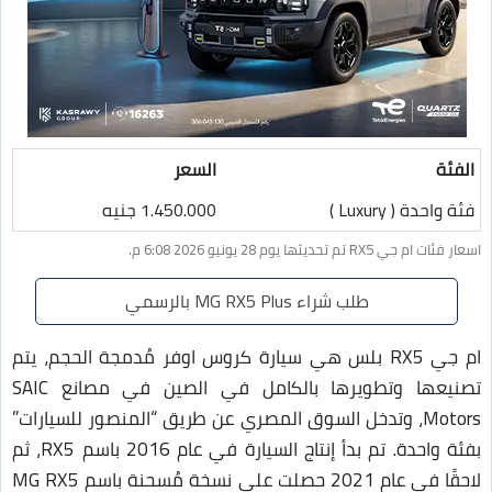
الفئة
السعر
فئة واحدة ( Luxury )
1.450.000 جنيه
اسعار فئات ام جي RX5 تم تحديثها يوم 28 يونيو 2026 6:08 م.
طلب شراء MG RX5 Plus بالرسمي
ام جي RX5 بلس هي سيارة كروس اوفر مُدمجة الحجم، يتم
تصنيعها وتطويرها بالكامل في الصين في مصانع SAIC
Motors، وتدخل السوق المصري عن طريق “المنصور للسيارات”
بفئة واحدة. تم بدأ إنتاج السيارة في عام 2016 باسم RX5، ثم
لاحقًا في عام 2021 حصلت على نسخة مُسحنة باسم MG RX5