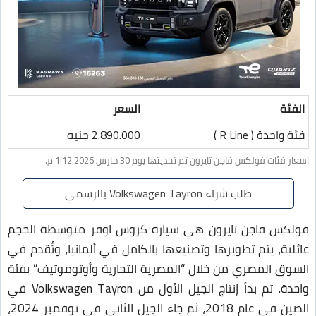
الفئة
السعر
فئة واحدة ( R Line )
2.890.000 جنيه
اسعار فئات فولكس فاجن تايرون تم تحديثها يوم 30 مارس 2026 1:12 م.
طلب شراء Volkswagen Tayron بالرسمي
فولكس فاجن تايرون هي سيارة كروس اوفر متوسطة الحجم
عائلية، يتم تطويرها وتصنيعها بالكامل في ألمانيا، وتُقدم في
السوق المصري من خلال “المصرية التجارية وأوتوموتيف” بفئة
واحدة. تم بدأ إنتاج الجيل الأول من Volkswagen Tayron في
الصين في عام 2018، ثم جاء الجيل الثاني في نوفمبر 2024،