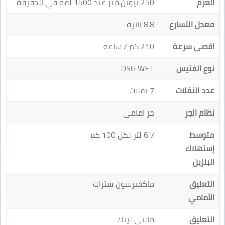
العزم
250 نيوتن.متر عند 1500 لفه في الدقيقة
معدل التسارع
8.8 ثانية
اقصى سرعة
210 كم / ساعة
نوع الفتيس
DSG WET
عدد النقلات
7 نقلات
نظام الجر
جر امامي
متوسط
6.7 لتر لكل 100 كم
إستهلاك
البنزين
التعليق
ماكفيرسون سترات
الأمامي
التعليق
مالتي لينك