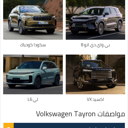
بي واي دي اتو 8
سكودا كودياك
اكسيد VX
لي L6
مواصفات Volkswagen Tayron