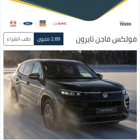
فولكس فاجن تايرون
2.89 مليون
طلب الشراء