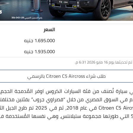
السعر
1.695.000 جنيه
1.935.000 جنيه
طلب شراء Citroen C5 Aircross بالرسمي
كروس هي سيارة تُصنف من فئة السيارات الكروس اوفر المُدمجة الحج
دم في السوق المصري من خلال “قصراوي جروب” بفئتين مختلفتين
إنتاج الجيل الأول من Citroen C5 Aircross في