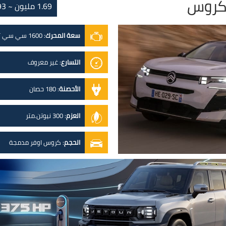
1.69 مليون ~ 1.93 مليون
سعة المحرك
:
1600 سي سي تيربو
التسارع
:
غير معروف
الأحصنة
:
180 حصان
العزم
:
300 نيوتن.متر
الحجم
:
كروس اوفر مدمجة