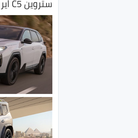
ستروين C5 ايركروس