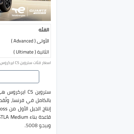
الفئه
الأولى ( Advanced )
الثانية ( Ultimate )
اسعار فئات ستروين C5 ايركروس تم تحديثها يوم 16 مايو 2026 6:31 م.
ستروين C5 اير
بالكامل في فرنسا، وتُق
قاعدة بناء STLA Medium التي طورتها مجموعة ستيلانتس، وهي نفسها المُستخدمة في كُلًا من
و
بيجو 5008
.