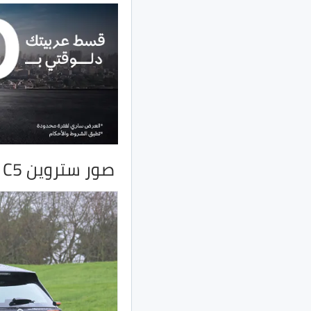
صور ستروين C5 ايركروس