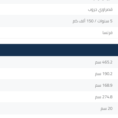
قصراوي جروب
5 سنوات / 150 ألف كم
فرنسا
465.2 سم
190.2 سم
168.9 سم
274.8 سم
20 سم