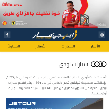
الأخبار
السيارات
الأسعار
المقارنة
سيارات اودي
تأسست شركة أودي الألمانية المتخصصة في إنتاج سيارات فاخرة في عام 1899،
وإمتلكتها مجموعة
فولكس فاجن
بالكامل في عام 1964، ويتم تقديم سيارات
اودي الفاخرة في السوق المصري من خلال EATC او “الشركة المصرية التجارية
أوتوموتيف”.