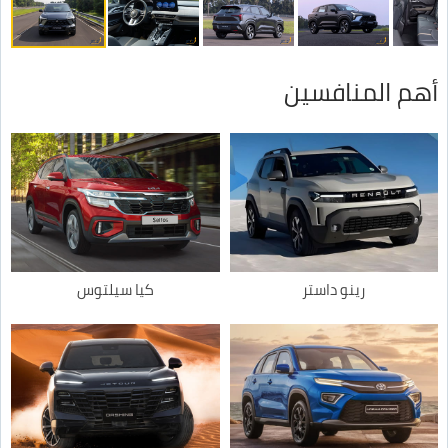
أهم المنافسين
رينو داستر
كيا سيلتوس