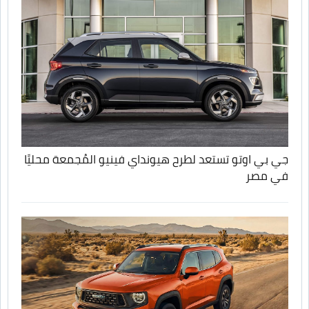
جي بي اوتو تستعد لطرح هيونداي فينيو المُجمعة محليًا
في مصر