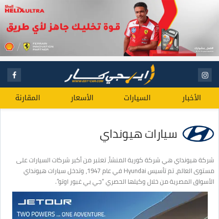
الأخبار
السيارات
الأسعار
المقارنة
سيارات هيونداي
شركة هيونداي هي شركة كورية المنشأ، تعتبر من أكبر شركات السيارات على
مستوى العالم، تم تأسيس Hyundai في عام 1947، وتدخل سيارات هيونداي
الأسواق المصرية من خلال وكيلها الحصري “جي بي غبور اوتو”.