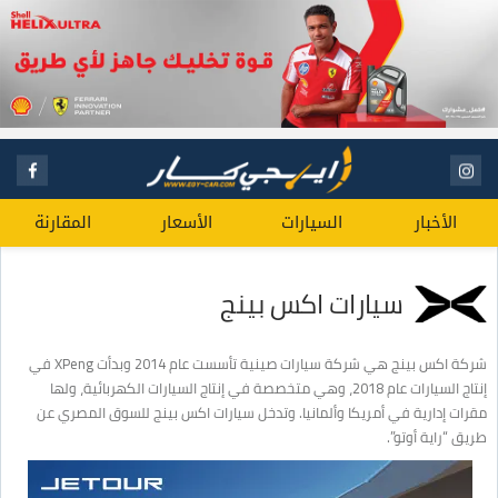
الأخبار
السيارات
الأسعار
المقارنة
سيارات اكس بينج
شركة اكس بينج هي شركة سيارات صينية تأسست عام 2014 وبدأت XPeng في
إنتاج السيارات عام 2018، وهي متخصصة في إنتاج السيارات الكهربائية، ولها
مقرات إدارية في أمريكا وألمانيا. وتدخل سيارات اكس بينج للسوق المصري عن
طريق “راية أوتو”.