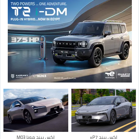
اكس بينج P7+
اكس بينج مونا M03