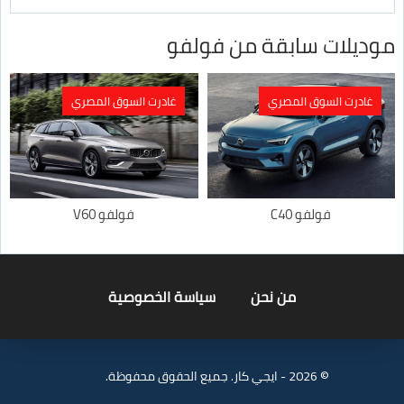
موديلات سابقة من فولفو
غادرت السوق المصري
غادرت السوق المصري
فولفو C40
فولفو V60
من نحن
سياسة الخصوصية
© 2026 - ايجي كار. جميع الحقوق محفوظة.