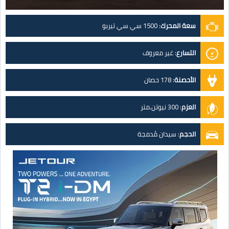
سعة المحرك
:
1500 سي سي تيربو
التسارع
:
غير معروف
الأحصنة
:
178 حصان
العزم
:
300 نيوتن.متر
الحجم
:
سيدان مُدمجة