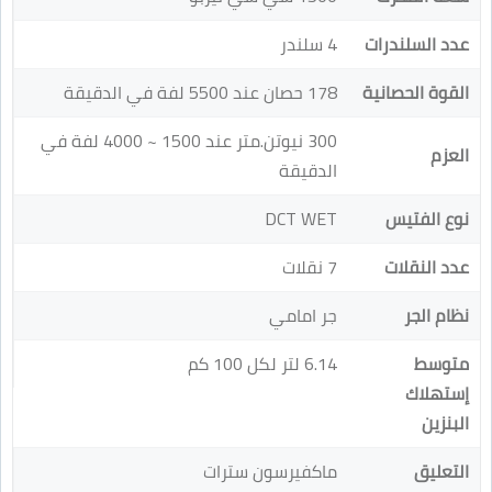
عدد السلندرات
4 سلندر
القوة الحصانية
178 حصان عند 5500 لفة في الدقيقة
300 نيوتن.متر عند 1500 ~ 4000 لفة في
العزم
الدقيقة
نوع الفتيس
DCT WET
عدد النقلات
7 نقلات
نظام الجر
جر امامي
متوسط
6.14 لتر لكل 100 كم
إستهلاك
البنزين
التعليق
ماكفيرسون سترات