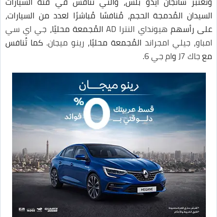
وتعتبر شانجان ايدو بلس، والتي تنافس في فئة السيارات
السيدان المُدمجة الحجم، مُنافسًا مُباشرًا لعدد من السيارات،
على رأسهم
هيونداي النترا AD
المُجمعة محليًا،
جي اي سي
امباو
،
جيلي امجراند
المُجمعة محليًا،
رينو ميجان
. كما تُنافس
مع
جاك J7
و
ام جي 6
.