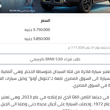
السعر
5.750.000 جنيه
5.850.000 جنيه
طلب شراء BMW 530i بالرسمي
ارة بي ام دبليو 530i تعتبر سيارة فاخرة من فئة السيدان متوسطة الحجم، وهي أل
لسيارة الى السوق المصري تابعة لـ”جلوبال أوتو” وكيل سيارات الع
دة في السوق المصري.
تعتبر الفئة الخامسة حاليًا في جيلها ال
إنتاجها للمرة الأولى في عام 1972، وحصلت السيارة على أجيال عديدة حتى وصلنا ا