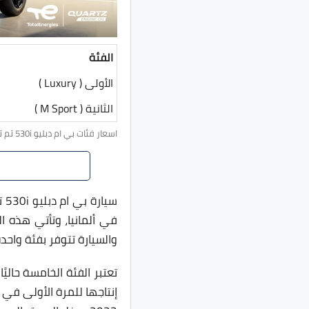
الفئة
الأولى ( Luxury )
الثانية ( M Sport )
اسعار فئات بي ام دبليو 530i تم تحديثها يوم 31 يناير 2026 7:17 م.
سي
في ألمانيا، وتأتي هذه ا
والسيارة تتوفر بفئة واح