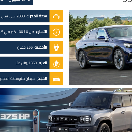
سعة المحرك
:
2000 سي سي تيربو
التسارع
:
من 0 لـ100 كم في 6.5 ثانية
الأحصنة
:
255 حصان
العزم
:
350 نيوتن.متر
الحجم
:
سيدان متوسطة الحجم