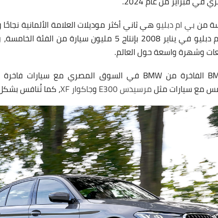
مسة من
بي ام دبليو
هي ثاني أكثر موديلات العلامة الألمانية نجاحًا
الثالثة، حيث إحتفلت بي ام دبليو في يناير 2008 بإنتاج 5 مليون سيا
ات وشهرة واسعة حول العالم.
وتُنافس سيارة BMW 530i الفاخرة من BMW في السوق المصري مع س
فس مع سيارات مثل
مرسيدس E300
و
جاكوار XF
، كما تُنافس بشك