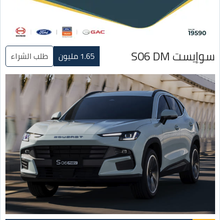
سوإيست S06 DM
1.65 مليون
طلب الشراء