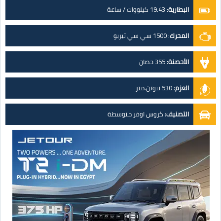
البطارية
:
19.43 كيلووات / ساعة
المحرك
:
1500 سي سي تيربو
الأحصنة
:
355 حصان
العزم
:
530 نيوتن.متر
التصنيف
:
كروس اوفر متوسطة