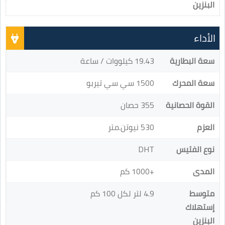
البنزين
الأداء
سعة البطارية
19.43 كيلووات / ساعة
سعة المحرك
1500 سي سي تيربو
القوة الحصانية
355 حصان
العزم
530 نيوتن.متر
نوع الفتيس
DHT
المدى
+1000 كم
متوسط
4.9 لتر لكل 100 كم
إستهلاك
البنزين