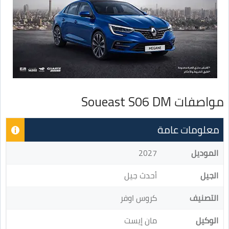
مواصفات Soueast S06 DM
معلومات عامة
الموديل
2027
الجيل
أحدث جيل
التصنيف
كروس اوفر
الوكيل
مان إيست