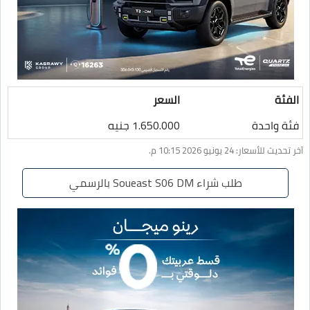
الفئة
السعر
فئة واحدة
1.650.000 جنيه
آخر تحديث للأسعار: 24 يونيو 2026 10:15 م.
طلب شراء Soueast S06 DM بالرسمي