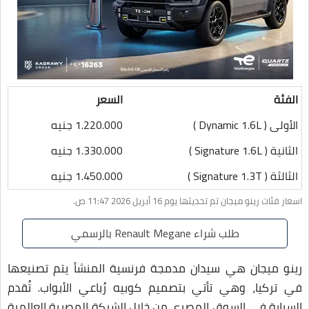
الفئة
السعر
الأولى ( Dynamic 1.6L )
1.220.000 جنيه
الثانية ( Signature 1.6L )
1.330.000 جنيه
الثالثة ( Signature 1.3T )
1.450.000 جنيه
اسعار فئات رينو ميجان تم تحديثها يوم 16 أبريل 2026 11:47 ص.
طلب شراء Renault Megane بالرسمي
رينو ميجان هي سيدان مدمجة فرنسية المنشأ يتم تصنيعها
في تركيا، وهي تأتي بتصميم كوبيه رُباعي الأبواب. تُقدم
السيارة في السوق المصري من خلال الشركة المصرية العالمية