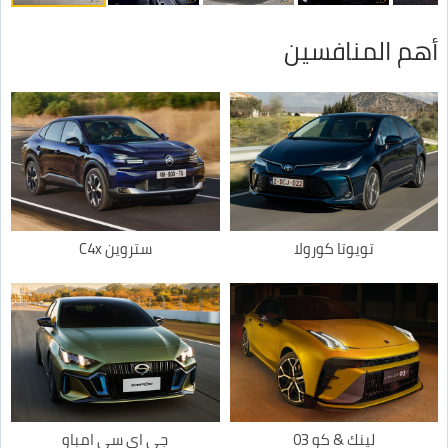
أهم المنافسين
تويوتا كورولا
ستروين C4x
لينك & كو 03
جي اي سي امباو