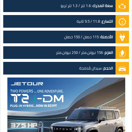
سعة المحرك
:
1.6 لتر / 1.3 لتر تربو
التسارع
:
11.8 / 9.5 ثانية
الأحصنة
:
115 حصان / 150 حصان
العزم
:
156 نيوتن.متر / 250 نيوتن.متر
الحجم
:
سيدان مُدمجة