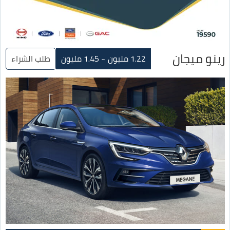
رينو ميجان
1.22 مليون ~ 1.45 مليون
طلب الشراء