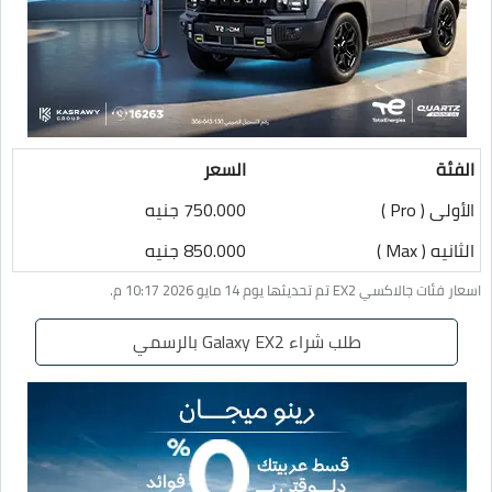
الفئة
السعر
الأولى ( Pro )
750.000 جنيه
الثانيه ( Max )
850.000 جنيه
اسعار فئات جالاكسي EX2 تم تحديثها يوم 14 مايو 2026 10:17 م.
طلب شراء Galaxy EX2 بالرسمي