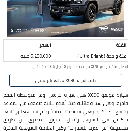
الفئة
السعر
فئة واحدة ( Ultra Bright )
5.250.000 جنيه
اسعار فئات فولفو XC90 تم تحديثها يوم 8 أبريل 2026 12:16 م.
طلب شراء Volvo XC90 بالرسمي
سيارة فولفو XC90 هي سيارة كروس اوفر متوسطة الحجم
فاخرة، وهي سيارة عائلية حيث تُقدم بثلاثة صفوف من المقاعد
وتتسع لـ7 رُكاب، وهي سويدية المنشأ ويتم تصنيعها وإنتاجها
بالكامل في السويد، وتدخل السوق المصري عن طريق
مجموعة “عز العرب للسيارات” وكيل العلامة السويدية الفاخرة