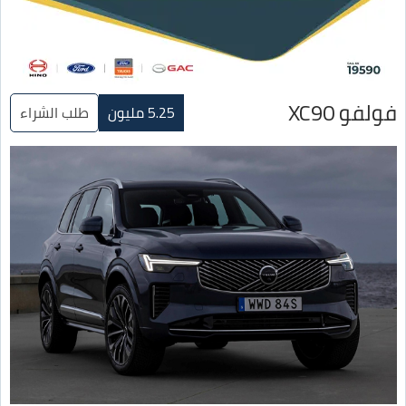
فولفو XC90
5.25 مليون
طلب الشراء