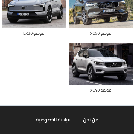
فولفو XC60
فولفو EX30
فولفو XC40
من نحن
سياسة الخصوصية