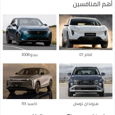
أهم المنافسين
افاتار 07
بيجو 3008
هيونداي توسان
اكسيد RX