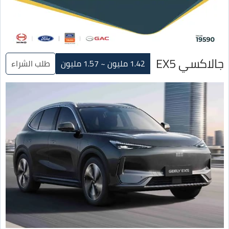
جالاكسي EX5
1.42 مليون ~ 1.57 مليون
طلب الشراء