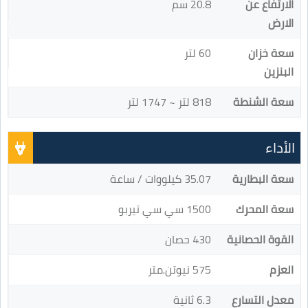
الارتفاع عن
20.8 سم
الارض
سعة خزان
60 لتر
البنزين
سعة الشنطة
818 لتر ~ 1747 لتر
الأداء
سعة البطارية
35.07 كيلووات / ساعة
سعة المحرك
1500 سي سي تيربو
القوة الحصانية
430 حصان
العزم
575 نيوتن.متر
معدل التسارع
6.3 ثانية