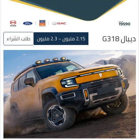
ديبال G318
2.15 مليون ~ 2.3 مليون
طلب الشراء