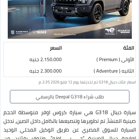
الفئة
السعر
الأولى ( Premium )
2.150.000 جنيه
الثانيه ( Adventure )
2.300.000 جنيه
اسعار فئات ديبال G318 تم تحديثها يوم 12 مايو 2026 2:35 م.
طلب شراء Deepal G318 بالرسمي
سيارة ديبال G318 هي سيارة كروس اوفر متوسطة الحجم
صينية المنشأ، تم تطويرها وتنصيعها بالكامل داخل الصين، تدخل
السيارة للسوق المصري عن طريق الوكيل المحلي الوحيد
لعلامة
ديبال
الصينية “جي بي اوتو”، وتتوفر بفئتين من