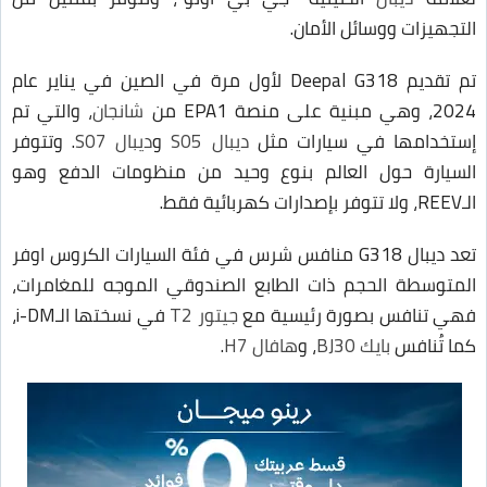
التجهيزات ووسائل الأمان.
تم تقديم Deepal G318 لأول مرة في الصين في يناير عام
2024، وهي مبنية على منصة EPA1 من
شانجان
، والتي تم
إستخدامها في سيارات مثل
ديبال S05
و
ديبال S07
. وتتوفر
السيارة حول العالم بنوع وحيد من منظومات الدفع وهو
الـREEV، ولا تتوفر بإصدارات كهربائية فقط.
تعد ديبال G318 منافس شرس في فئة السيارات الكروس اوفر
المتوسطة الحجم ذات الطابع الصندوقي الموجه للمغامرات،
فهي تنافس بصورة رئيسية مع
جيتور T2
في نسختها الـi-DM،
كما تُنافس
بايك BJ30
، و
هافال H7
.