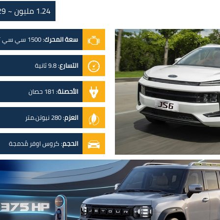
1.24 مليون ~ 1.29 مليون
سعة المحرك
:
1500 سي سي تيربو
التسارع
:
9.8 ثانية
الأحصنة
:
181 حصان
العزم
:
280 نيوتن.متر
الحجم
:
كروس اوفر مُدمجة