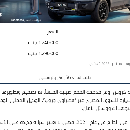
السعر
1.240.000 جنيه
1.290.000 جنيه
طلب شراء Jac JS6 بالرسمي
JS هي سيارة كروس اوفر مُدمجة الحجم صينية المنشأ، تم تصميم وتطويرها
سيارة للسوق المصري عبر “قصراوي جروب”، الوكيل المحلي الوح
لتجهيزات ووسائل الأمان.
تم البدأ في إنتاج JAC JS6 في الخارج في عام 2021، فهي لا تعتبر س