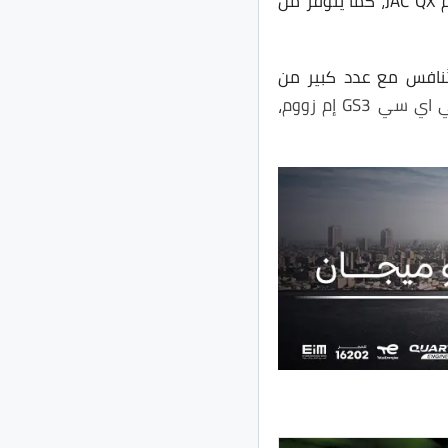
بشكل رئيسي في الصين، ويوجد لها خط إنتاج في إيران، وتتوفر داخل السوق الصيني بإسم JAC QX، كما يتوفر من
ي تُنافس مع عدد كبير من
ي سي GS3 إم زووم
،