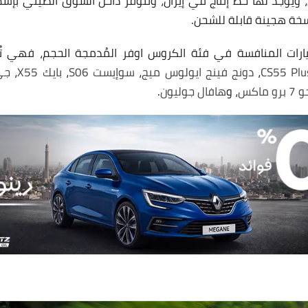
سخة هجينة قابلة للشحن.
ك JS6 من السيارات المنافسة في فئة الكروس اوفر المُدمجة الحجم، فه
،
دونج فينج ايولوس ميج
،
سوإيست S06
،
بايك X55
،
جي ا
ماكس
، و
هافال جوليون
.