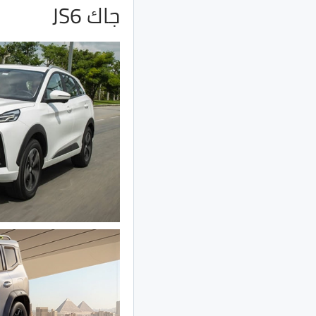
جاك JS6