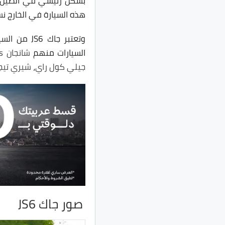
هذه السيارة في الخارج ن
وتعتبر جا
السيارات منهم
شانجان CS55 Plus
جيلي كول راي
،
شيري تيجو 7 برو 
صور جاك JS6