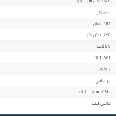
1500 سي سي تيربو
4 سلندر
181 حصان
280 نيوتن.متر
9.8 ثانية
DCT WET
7 نقلات
جر امامي
ماكفيرسون سترات
مالتي لينك