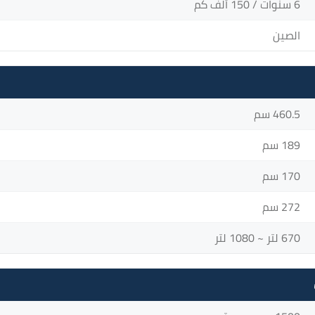
6 سنوات / 150 ألف كم
الصين
460.5 سم
189 سم
170 سم
272 سم
670 لتر ~ 1080 لتر