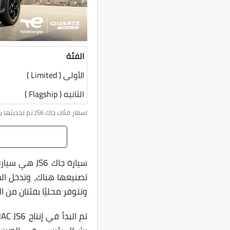
الفئة
الأولى ( Limited )
الثانيه ( Flagship )
اسعار فئات جاك JS6 تم تحديثها يوم 1 سبتمبر 2025 1:42 م.
سيارة جاك 6
تصنيعها هناك، وتدخل ال
وتتوفر محليًا بفئتان من ا