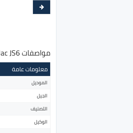
مواصفات Jac JS6
معلومات عامة
الموديل
الجيل
التصنيف
الوكيل