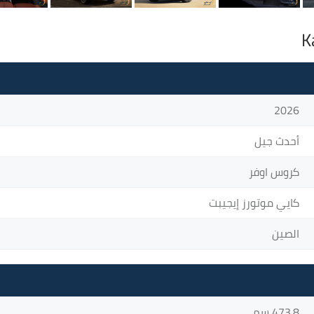
2026
أحدث جيل
كروس اوفر
كايي موتورز إيجيبت
الصين
473.8 سم