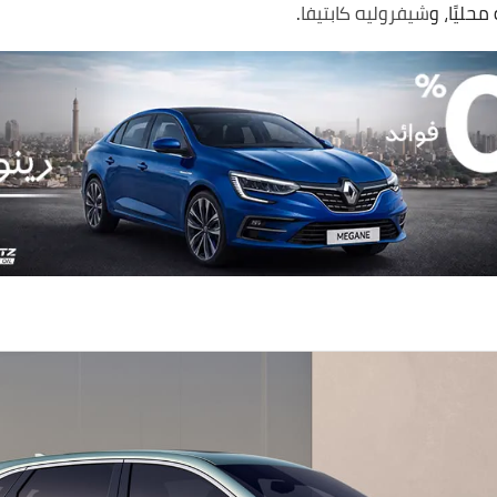
حليًا، و
شيفروليه كابتيفا
.