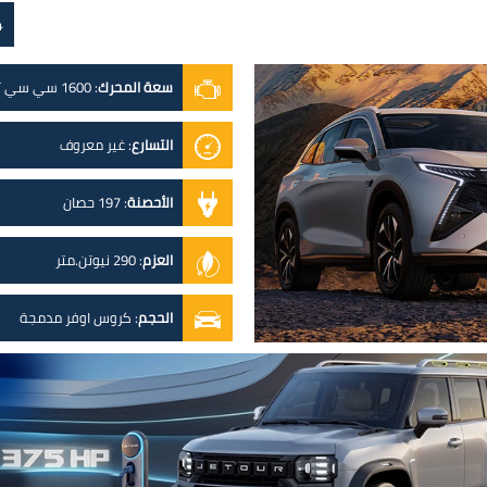
.4
سعة المحرك
:
1600 سي سي تيربو
التسارع
:
غير معروف
الأحصنة
:
197 حصان
العزم
:
290 نيوتن.متر
الحجم
:
كروس اوفر مدمجة