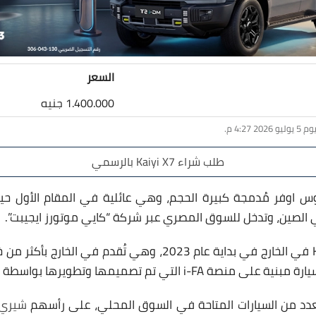
السعر
1.400.000 جنيه
طلب شراء Kaiyi X7 بالرسمي
ي الصين، وتدخل للسوق المصري عبر شركة “كايي موتورز ايجيبت”.
تم البدأ في إنتاج Kaiyi X7 في الخارج في بداية عام 2023، وهي تُق
شيري ت