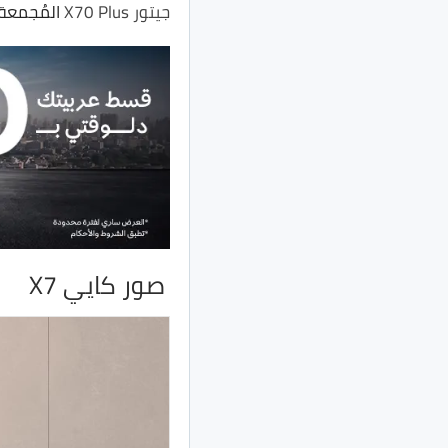
جيتور X70 Plus
المُجمعة م
صور كايي X7