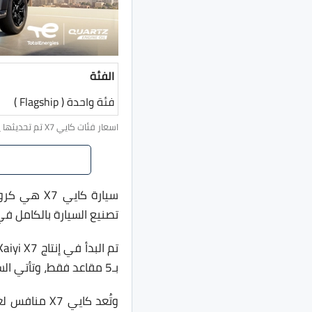
الفئة
فئة واحدة ( Flagship )
اسعار فئات كايي X7 تم تحديثها يوم 5 يوليو 2026 4:27 م.
تصنيع السيارة بالكامل ف
بـ5 مقاعد فقط، وتأتي السيارة مبنية على منصة i-FA التي تم تصميمها وتطويرها بواسطة شركة
وتُعد كايي X7 منافس لعدد من السيارات المتاحة في السوق المحلي، على رأسهم