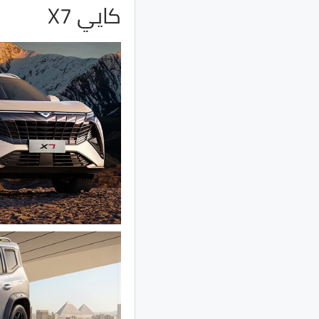
كايي X7