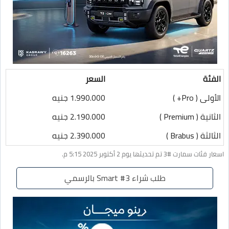
الفئة
السعر
الأولى ( Pro+ )
1.990.000 جنيه
الثانية ( Premium )
2.190.000 جنيه
الثالثة ( Brabus )
2.390.000 جنيه
اسعار فئات سمارت #3 تم تحديثها يوم 2 أكتوبر 2025 5:15 م.
طلب شراء Smart #3 بالرسمي