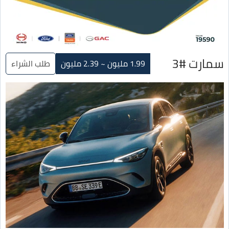
سمارت #3
1.99 مليون ~ 2.39 مليون
طلب الشراء