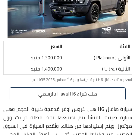
الفئة
السعر
الأولى ( Platinum )
1.300.000 جنيه
الثانية ( Ultra )
1.490.000 جنيه
اسعار فئات هافال H6 تم تحديثها يوم 6 أغسطس 2026 11:35 م.
طلب شراء Haval H6 بالرسمي
سيارة هافال H6 هي كروس اوفر مُدمجة كبيرة الحجم، وهي
سيارة صينية المنشأ يتم تصنيعها تحت مظلة جرييت وول
موتورز، ويتم إستيرادها من هناك، وتُقدم السيارة في السوق
المصري عبر وكيلها الحصري “جي بي أوتو”، الوكيل المحلي