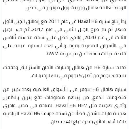
الوحيد لعلامة
هافال
وجرييت وول موتورز في مصر.
بدأ إنتاج سيارة Haval H6 في عام 2011 مع إنطلاق الجيل الأول
منها، ثم تم طرح الجيل الثاني في عام 2017. ثم جاء الجيل
الثالث في عام 2020، والذي حصل على نسخة محسنة تُنافس
في الأسواق المصرية بقوة. وتأتي هذه السيارة مبنية على
قاعدة عجلات Lemon من مجموعة GWM.
دخلت سيارة H6 من هافال إختبارات الأمان الأسترالية، وحققت
نتيجة 5 نجوم من أصل 5 نجوم في تلك الإختبارات.
سيارة هافال H6 تتوفر في الأسواق العالمية بعدد كبير من
منظومات الدفع، من بينهم منظومات دفع بنزين بالكامل،
وأخرى هجينة مثل
Haval H6 HEV
المتاحة في مصر، واخرى
هجينة قابلة للشحن. فضلًا عن نسخة Haval H6 Coupe الرياضية
ذات الأداء الفائق بقدرة تبلغ 240 حصان.