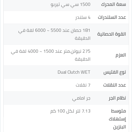
سعة المحرك
1500 سي سي تيربو
عدد السلندرات
4 سلندر
181 حصان عند 5500 ~ 6000 لفة في
القوة الحصانية
الدقيقة
275 نيوتن.متر عند 1500 ~ 4000 لفة في
العزم
الدقيقة
نوع الفتيس
Dual Clutch WET
عدد النقلات
7 نقلات
نظام الجر
جر امامي
متوسط
7.13 لتر لكل 100 كم
إستهلاك
البنزين