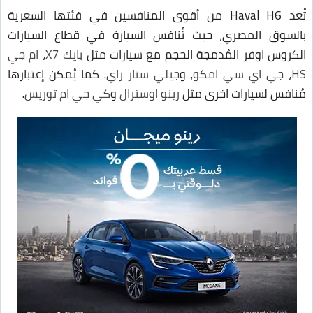
تُعد Haval H6 من أقوى المنافسين في فئتها السعرية
بالسوق المصري، حيث تُنافس السيارة في قطاع السيارات
الكروس اوفر المُدمجة الحجم مع سيارات مثل
بايك X7
،
ام جي
HS
،
جي اي سي امكو
، و
جيلي ستار راي
. كما يُمكن إعتبارها
مُنافس لسيارات اخرى مثل
رينو اوسترال
و
كي جي ام توريس
.