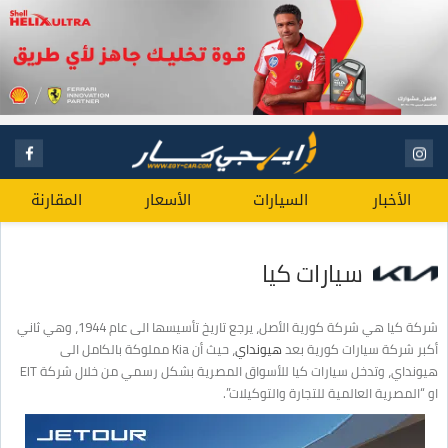
الأخبار
السيارات
الأسعار
المقارنة
سيارات كيا
شركة كيا هي شركة كورية الأصل، يرجع تاريخ تأسيسها الى عام 1944، وهي ثاني
أكبر شركة سيارات كورية بعد
هيونداي
، حيث أن Kia مملوكة بالكامل الى
هيونداي، وتدخل سيارات كيا للأسواق المصرية بشكل رسمي من خلال شركة EIT
او “المصرية العالمية للتجارة والتوكيلات”.