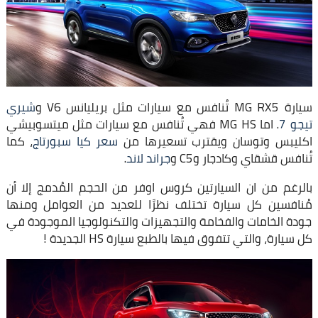
سيارة MG RX5 تُنافس مع سيارات مثل بريليانس V6 و
شيري
تيجو 7
. اما MG HS فهي تُنافس مع سيارات مثل ميتسوبيشي
اكليبس وتوسان ويقترب تسعيرها من
سعر كيا سبورتاج
، كما
تُنافس قشقاي وكادجار وC5 و
جراند لاند
.
بالرغم من ان السيارتين كروس اوفر من الحجم المُدمج إلا أن
مُنافسين كل سيارة تختلف نظرًا للعديد من العوامل ومنها
جودة الخامات والفخامة والتجهيزات والتكنولوجيا الموجودة في
كل سيارة، والتي تتفوق فيها بالطبع سيارة HS الجديدة !