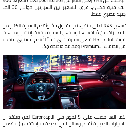
الوحيدة من HS ( بغض النظر عن Liverpool Edition ) سعرها 400
الف جنية مصري، فرق التسعير بين السيارتين حوالي 30 الف
جنية مصري فقط.
تسعير RX5 اعلى فئة يعتبر مقبول جدًا وتُقدم السيارة الكثير من
المميزات عن مُنافسيها وبالفعل السيارة حققت إنتشار ومبيعات
قوية، اما عن HS فهي سيارة اخرى تمامًا تُقدم مستوى متقدم
من الخامات الـPremium وفخامة واضحة جدًا.
كما انها حصلت على 5 نجوم في الـEuroncap لمن يعتقد ان
السيارات الصينية تُقدم وسائل امان عديدة بلا إستخدام ( لا تعمل