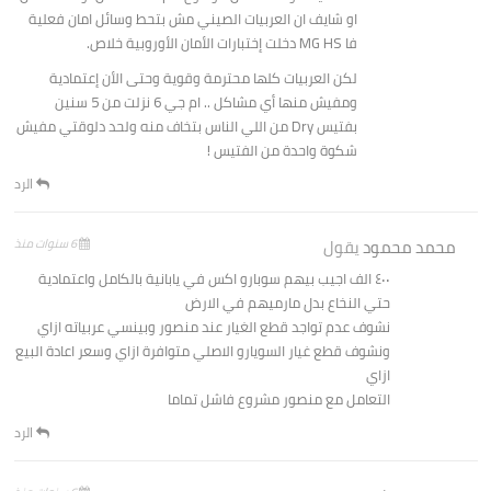
او شايف ان العربيات الصيني مش بتحط وسائل امان فعلية
فا MG HS دخلت إختبارات الأمان الأوروبية خلاص.
لكن العربيات كلها محترمة وقوية وحتى الأن إعتمادية
ومفيش منها أي مشاكل .. ام جي 6 نزلت من 5 سنين
بفتيس Dry من اللي الناس بتخاف منه ولحد دلوقتي مفيش
شكوة واحدة من الفتيس !
الرد
محمد محمود
يقول
6 سنوات منذ
٤٠٠ الف اجيب بيهم سوبارو اكس في يابانية بالكامل واعتمادية
حتي النخاع بدل مارميهم في الارض
نشوف عدم تواجد قطع الغيار عند منصور وبينسي عربياته ازاي
ونشوف قطع غيار السويارو الاصلي متوافرة ازاي وسعر اعادة البيع
ازاي
التعامل مع منصور مشروع فاشل تماما
الرد