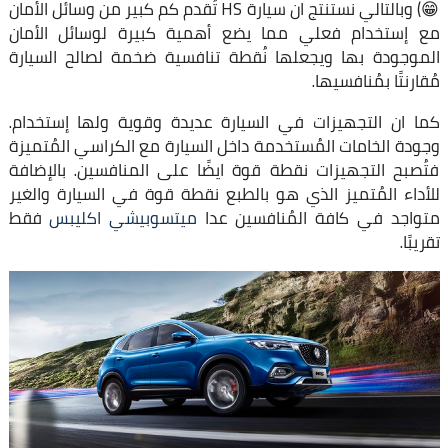
😁) وبالتالي نستنتج ان سيارة HS تُقدم كم كبير من وسائل الأمان
مع إستخدام فعلي مما يضع أهمية كبيرة لوسائل الأمان
الموجودة بها ويجعلها نُقطة تنافسية ضخمة لصالح السيارة
مُقارنتًا بمُنافسيها.
كما ان التجهيزات في السيارة عديدة وقوية ولها إستخدام.
وجودة الخامات المُستخدمة داخل السيارة مع الكراسي المُتميزة
فتُصبح التجهيزات نقطة قوة ايضًا على المنافسين. بالإضافة
للأداء المُتميز الذي هو بالطبع نقطة قوة في السيارة والغير
متواجد في كافة المُنافسين عدا
ميتسوبيشي اكليبس
فقط
تقريبًا.