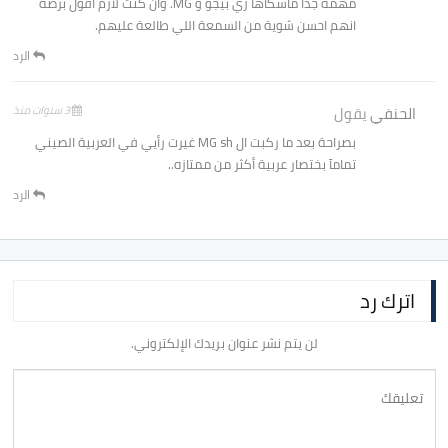
مهمة جدا ماسكاها زي بيجو و MG. وان كنت لازم اقول برضه
انهم احسن شوية من السمعة اللي طالعة عليهم.
الرد
الحنفي
يقول
3 سنوات منذ
بصراحة بعد ما ركبت ال MG sh غيرت رأيي في العربية الصيني
تمامآ بختصار عربية أكثر من ممتازه..
الرد
اترك رد
لن يتم نشر عنوان بريدك الإلكتروني.