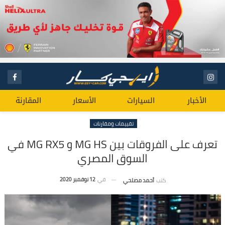
الأخبار
السيارات
الأسعار
المقارنة
تقييمات ومقارنات
تعرف على الفروقات بين MG HS و MG RX5 في
السوق المصري
في
12 نوفمبر 2020
كتب
أحمد مصلحي