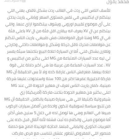
محمد
يقول
6 سنوات منذ
للأسف الناس اللي ردت في الغالب ردت بشكل ناقص. يعني اللي
بيتكلم ان ايكليبس في نفس مستوى السعر وياباني، ياريت يدخل
على أي موضوع تقييم اوروبي ويشوف بيتكلموا ازاي عنها. واللي
بيتكلم عن ال XV يعرف انه بيقارن اقل فئة من ال XV باعلى فئة
في ال MG وهنا فرق المواصفات مش طبيعي. ياريت الناس تتكلم
عن مواصفات محرك ناقل حركة وشكل و مواصفات داخلي وخارجي
وتقارن بشكل فني. أما ان السيارة اعادة البيع بتاعتها سيئة يفسر
لي ليه عدد السيارات المتباعة من MG اعلى بكتير من ايكليبس و
XV . عدد السيارت المباعة من عربية ما هي اكبر دلالة على قوة
اعادة بيعها. معرفش الناس عارفة كده ولا لأ بس الحقيقة أن MG
ماركة انجليزية عمرها اكتر من 100 سنة واستحوذت عليها شركة
صينية. كمان ياريت الناس تعرف ان معايير الجودة اللي عند MG
اعلى بكتير من معايير الجودة بتاعت ماركة (أمريكية) زي
شيفرولية كابتيفا اللي هي سيارة صينية بالكامل. الحقيقة أن MG
من تتبع سياسة تسويقية لتكون واحدة من أفضل سيارات الركوب
مبيعا في العالم وهي ها توصل لده في خلال 5 سنين مش أكتر.
أما موضوع صيني والكلام ده ثبت فشله لأنه أتقال قبل كده على
العربيات الكوري والياباني قبلها. الحاجة الوحيدة الصح هو خدمة
منصور اللي المفروض تتطور علشان تتناسب مع فرص ماركات