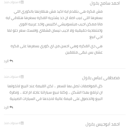
احمد سامح
يقول
6 سنوات منذ
مش فكره هي بتقدم ايه اكيد مش هنقارنها بالكوري اللي
بسعرها اللي عيب اصلا ان حد يشتريه الفكره بسعرها هتلاقي ايه
مانا ممكن اجيب ميتسوبيشي اكليبس واخد عربيه اقوى
واعتماديه حقيقيه ولا اجيب نيسان قشقاي وامسك سعر حلو لما
اجي ابيع
هي دي الفكره وهي احسن من اي كوري بسعرها على فكره
عشان بس نبقى متفقين
الرد
مصطفى عباس
يقول
6 سنوات منذ
كل المواصفات تصل بها للسعر .. لكن القيمة عند البيع لاتخولها
ان ترتفع بهذا الشكل .. وكلنا نبيع سياراتنا عاجلا ام اجلا .. ونظرة
البيع والحصول على قيمة عالية لانجدها في السيارات الصينية
الرد
احمد ابوحيس
يقول
6 سنوات منذ