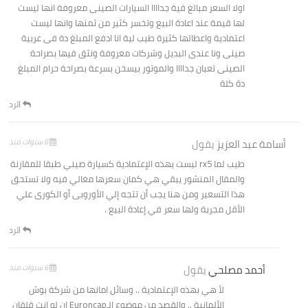
اولا السعر مبالغ فية جداااا السيارات الصينى معروفة انها ليست
لها قيمة عند اعادة البيع وتخسر كثير من ثمنها وانها ليست
اعتمادية واعطالها كثيرة طيب لية انا ادفع المبلغ دة فى عربية
صينى ونا عندى البديل وشركات معروفة ونثق فيها بصراحة
الصينى تعبان جداااا والموتور بيسخن بسرعة بصراحة حرام المبلغ
دة كلة
الرد
أسامة عبد العزيز
يقول
6 سنوات منذ
طيب لما rx5 ليست بهذه الإعتمادية كسيارة صيني طبقا للمقارنة
والمقال المنشور يبقي هي كمان سعرها مغالي فيه ولا تستحق
هذا التسعير ومن هنا يجب أن تتجه إلي الأوروبى أو الكورى علي
الأقل مجربة ولها سعر في إعادة البيع .
الرد
أحمد مصلحي
يقول
6 سنوات منذ
لأ هي بهذه الإعتمادية .. وسائل امانها من شركة بوش
الألمانية .. والقصد من موضوع الـEuroncap ان لو انت قلقان