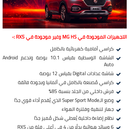
التجهيزات الموجودة في MG HS وغير موجودة في RX5 :-
كراسي أمامية كهربائية بالكامل
الشاشة الوسطية بقياس 10.1 بوصة وتدعم Android
Auto
شاشة عدادات Digital بقياس 12 بوصة
كراسي مُصنعة بالكامل في ألمانيا وبجودة فائقة
فرش داخلي من الجلد بنسبة 85%
وضع الـSuper Sport Mode الذي يُقدم أداء قوي جدًا
جهاز لتنقية وفلترة الهواء
نظام إضاءة داخلية يُعطي شكل مُميز جدًا
6 وسائد هوائية بدلًا من 4 في أعلى فئة من RX5