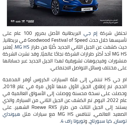
تحتفل شركة
إم جي
البريطانية الأصل بمرور 100 عام على
تأسيسها خلال حدث Goodwood Festival of Speed في بريطانيا،
حيث كشفت عن الجيل الثاني الجديد كُليًا من طراز
MG HS
. يُعتبر
MG HS أحد أكثر طرازات الشركة نجاحًا عالميًا، وقد نشرت الشركة
منشورات وفيديوهات تشويقية لهذا الجيل الجديد عبر حساباتها
على مختلف وسائل التواصل الاجتماعي.
ام جي HS تنتمي إلى فئة السيارات الكروس أوفر المدمجة
الحجم. تم إطلاق الجيل الأول منها لأول مرة في عام 2018،
وحصلت على نسخة محسنة ووصلت إلى الأسواق العالمية في
عام 2022. اليوم، تم الكشف عن الجيل الثاني من السيارة، والذي
يستند إلى الجيل الثالث من طراز Roewe RX5 الشهير. على
الصعيد العالمي، تتنافس MG HS مع سيارات مثل
هيونداي
توسان
،
كيا سبورتاج
، و
تويوتا راف 4
.