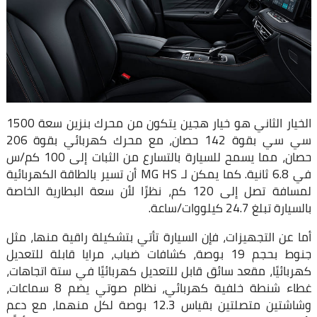
الخيار الثاني هو خيار هجين يتكون من محرك بنزين سعة 1500
سي سي بقوة 142 حصان، مع محرك كهربائي بقوة 206
حصان، مما يسمح للسيارة بالتسارع من الثبات إلى 100 كم/س
في 6.8 ثانية. كما يمكن لـ MG HS أن تسير بالطاقة الكهربائية
لمسافة تصل إلى 120 كم، نظرًا لأن سعة البطارية الخاصة
بالسيارة تبلغ 24.7 كيلووات/ساعة.
أما عن التجهيزات، فإن السيارة تأتي بتشكيلة راقية منها، مثل
جنوط بحجم 19 بوصة، كشافات ضباب، مرايا قابلة للتعديل
كهربائيًا، مقعد سائق قابل للتعديل كهربائيًا في ستة اتجاهات،
غطاء شنطة خلفية كهربائي، نظام صوتي يضم 8 سماعات،
وشاشتين متصلتين بقياس 12.3 بوصة لكل منهما، مع دعم