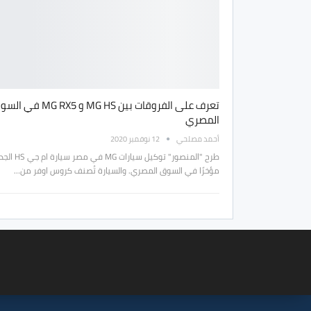
تعرف على الفروقات بين MG HS و MG RX5 ف
المصري
أحمد مصلحي
12 نوفمبر 2020
طرح "المنصور" توكيل سيارات MG في
مؤخرًا في السوق المصري. والسيارة تُصنف كروس اوفر من…