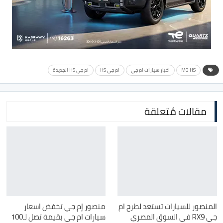
MG HS
اخبار سيارات ام جي
ام جي HS
ام جي HS الجديدة
مقالات مُتعلقة
المنصور للسيارات تستعد لطرح ام
منصور إم جي تخفض اسعار
جي RX9 في السوق المصري
سيارات ام جي بقيمة تصل لـ100