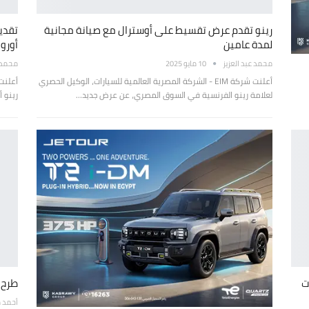
رينو تقدم عرض تقسيط على أوسترال مع صيانة مجانية
تقدي
لمدة عامين
أوروب
محمد عبد العزيز
10 مايو 2025
محمد ع
أعلنت شركة EIM - الشركة المصرية العالمية للسيارات، الوكيل الحصري
أعلنت
لعلامة رينو الفرنسية في السوق المصري، عن عرض جديد…
رينو أوسترال 2025 داخ
لزيادات
طرح رينو 
أحمد 