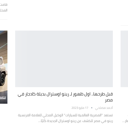
قامت 
المحلي
قبل طرحها.. اول ظهور لـ رينو اوسترال بديلة كادجار في
مصر
أحمد مصلحي
17 مايو 2023
تستعد "المصرية العالمية للسيارات" الوكيل المحلي للعلامة الفرنسية
ار…
رينو في مصر للكشف عن رينو اوسترال الجديدة كُليًا…