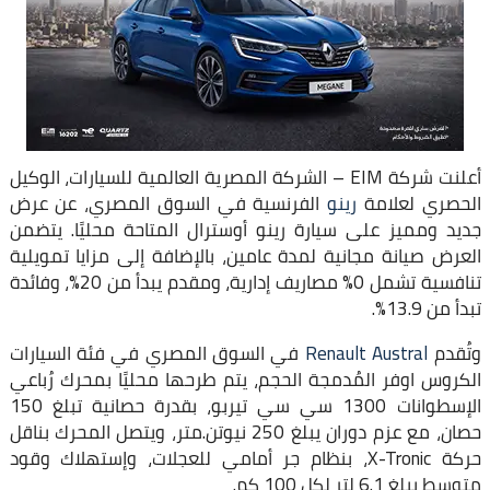
أعلنت شركة EIM – الشركة المصرية العالمية للسيارات، الوكيل
الحصري لعلامة
رينو
الفرنسية في السوق المصري، عن عرض
جديد ومميز على سيارة رينو أوسترال المتاحة محليًا. يتضمن
العرض صيانة مجانية لمدة عامين، بالإضافة إلى مزايا تمويلية
تنافسية تشمل 0% مصاريف إدارية، ومقدم يبدأ من 20%، وفائدة
تبدأ من 13.9%.
وتُقدم
Renault Austral
في السوق المصري في فئة السيارات
الكروس اوفر المُدمجة الحجم، يتم طرحها محليًا بمحرك رُباعي
الإسطوانات 1300 سي سي تيربو، بقدرة حصانية تبلغ 150
حصان، مع عزم دوران يبلغ 250 نيوتن.متر، ويتصل المحرك بناقل
حركة X-Tronic، بنظام جر أمامي للعجلات، وإستهلاك وقود
متوسط يبلغ 6.1 لتر لكل 100 كم.