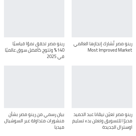
رينو مصر تُشارك إنجازها العالمي
رينو مصر تحقق نموًا قياسيًا
Most Improved Market
140% وتتوج كأفضل سوق عالميًا
في 2025
رينو مصر تعيّن نيڤانا عبد الحميد
بيان رسمي من رينو مصر بشأن
مديرًا للتسويق وتعلن بدء تسليم
منشورات متداولة عبر السوشيال
اوسترال الجديدة
ميديا