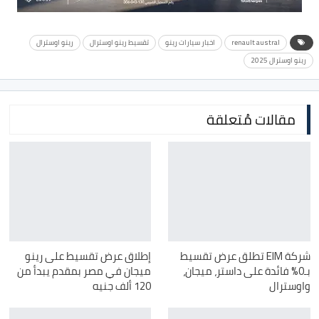
renault austral
اخبار سيارات رينو
تقسيط رينو اوسترال
رينو اوسترال
رينو اوسترال 2025
مقالات مُتعلقة
شركة EIM تطلق عرض تقسيط
إطلاق عرض تقسيط على رينو
بـ0% فائدة على داستر، ميجان،
ميجان في مصر بمقدم يبدأ من
واوسترال
120 ألف جنيه