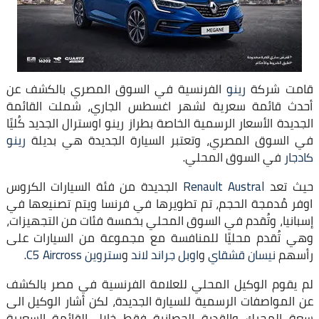
قامت شركة
رينو
الفرنسية في السوق المصري بالكشف عن
أحدث قائمة سعرية لشهر اغسطس الجاري، شملت القائمة
الجديدة الأسعار الرسمية الخاصة بطراز رينو اوسترال الجديد كُليًا
في السوق المصري، وتعتبر السيارة الجديدة هي بديلة
رينو
كادجار
في السوق المحلي.
حيث تعد
Renault Austral
الجديدة من فئة السيارات الكروس
اوفر مُدمجة الحجم، تم تطويرها في فرنسا ويتم تصنيعها في
إسبانيا، وتُقدم في السوق المحلي بخمسة فئات من التجهيزات،
وهي تُقدم محليًا للمنافسة مع مجموعة من السيارات على
رأسهم
نيسان قشقاي
و
اوبل جراند لاند
و
ستروين C5 Aircross
.
لم يقوم الوكيل المحلي للعلامة الفرنسية في مصر بالكشف
عن المواصفات الرسمية للسيارة الجديدة، لكن أشار الوكيل الى
سعة المحرك والقدرة الحصانية فقط خلال القائمة السعرية