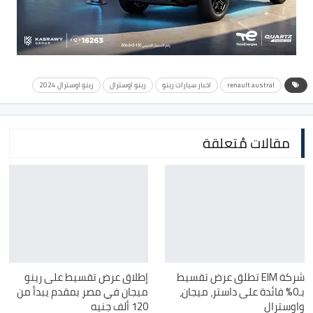
renault austral
اخبار سيارات رينو
رينو اوسترال
رينو اوسترال 2024
مقالات مُتعلقة
شركة EIM تطلق عرض تقسيط
إطلاق عرض تقسيط على رينو
بـ0% فائدة على داستر، ميجان،
ميجان في مصر بمقدم يبدأ من
واوسترال
120 ألف جنيه