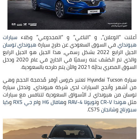
أعلنت “الوعلان”، و “الناغي” و “المجدوعي” وكلاء
سيارات
هيونداي
في السوق السعودي عن طرح سيارة
هيونداي توسان
الجيل الرابع 2022 بشكل رسمي، هذا الجيل هو الجيل الرابع
والذي تم الكشف عنه رسميًا في الخارج في عام 2020 ودخل
السوق المصري بدايًة 2021 والأن يتم طرحه بالسعودية.
سيارة Hyundai Tucson تعتبر كروس أوفر مُدمجة الحجم وهي
من أشهر وأنجح السيارات لدى شركة هيونداي، وتدخل سيارة
توسان من هيونداي لـ الأسواق السعودية لتنافس مع سيارات
مثل
هوندا CR-V
و
تويوتا RAV-4
و
هافال H6
و
ام جي RX5
و
كيا
سبورتاج
و
شانجان
CS75.