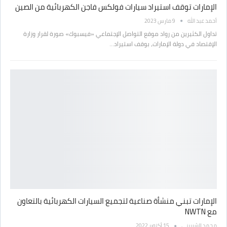
الإمارات توقف استيراد سيارات فولكس فاجن الكهربائية من الصين
أحمد عبد الله
9 مارس 2023
تداول الكثيرين من رواد موقع التواصل الإجتماعي «فيسبوك» صورة لقرار وزارة
الإقتصاد في دولة الإمارات، بوقف استيراد…
الإمارات تبني منشأة صناعية لتجميع السيارات الكهربائية بالتعاون
مع NWTN
محمد الشربيني
15 أكتوبر 2022