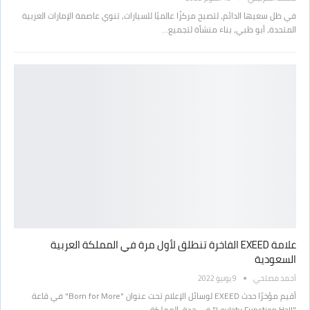
في ظل سعيها الدائم، لتصبح مركزًا عالميًا للسيارات، تنوي عاصمة الإمارات العربية
المتحدة، أبو ظبي، بناء منشأة لتجميع…
علامة EXEED الفاخرة تنطلق لأول مرة في المملكة العربية
السعودية
أحمد مصلحي
9 يونيو 2022
أقيم مؤخرًا حدث EXEED لوسائل الإعلام تحت عنوان "Born for More" في قاعة
"Leylaty Function Hall" في جدة، المملكة…