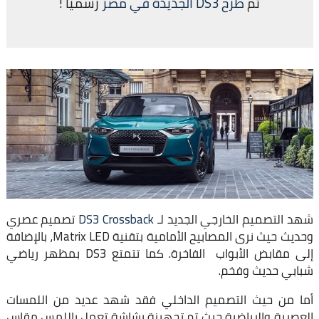
تم
طرح DS3 الجديدة في مصر
رسميًا !
شهد التصميم الخارجي الجديد لـ
DS3 Crossback
تصميم عصري
وحديث حيث نرى المصابيح الأمامية بتقنية Matrix LED، بالإضافة
إلى مقابض الأبواب الفاخرة. كما تتمتع DS3 بمظهر رياضي
شبابي حديث وفخم.
أما من حيث التصميم الداخلي فقد شهد عديد من اللمسات
العصرية والرياضية حيث تم تجهيزة بشاشة تعمل باللمس مقاس