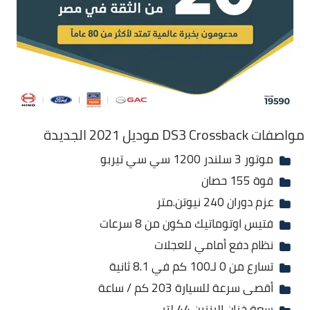
مواصفات DS3 Crossback موديل 2021 الجديدة
موتور 3 سلندر 1200 سي سي تيربو
قوة 155 حصان
عزم دوران 240 نيوتن.متر
فتيس اوتوماتيك مكون من 8 سرعات
نظام دفع أمامي للعجلات
تسارع من 0 لـ100 كم في 8.1 ثانية
أقصى سرعة للسيارة 203 كم / ساعة
سعة خزان البنزين 44 لتر