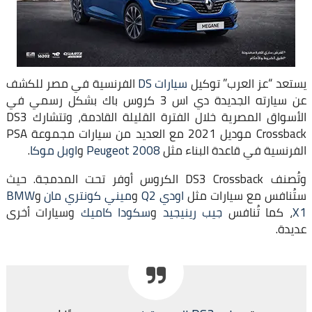
يستعد “عز العرب” توكيل
سيارات DS
الفرنسية في مصر للكشف
عن سيارته الجديدة دي اس 3 كروس باك بشكل رسمي في
الأسواق المصرية خلال الفترة القليلة القادمة، وتتشارك DS3
Crossback موديل 2021 مع العديد من سيارات مجموعة PSA
الفرنسية في قاعدة البناء مثل
Peugeot 2008
و
اوبل موكا
.
وتُصنف DS3 Crossback الكروس أوفر تحت المدمجة. حيث
ستُنافس مع سيارات مثل
اودي Q2
و
ميني كونتري مان
و
BMW
X1
، كما تُنافس
جيب رينيجيد
و
سكودا كاميك
وسيارات أخرى
عديدة.