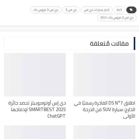
ds3
اخبار سيارات دي اس
دي اس 3
دي اس 3 كروس باك
دي اس 3 كروس باك 2021
مقالات مُتعلقة
اطلاق DS N°7 الفاخرة رسميًا في
دي إس أوتوموبيلز تحصد جائزة
الخارج: سيارة SUV من الدرجة
SMARTBEST 2025 لإدماجها
الأولى
ChatGPT