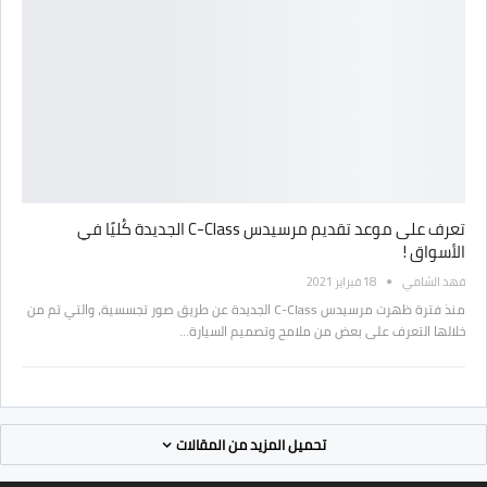
تعرف على موعد تقديم مرسيدس C-Class الجديدة كُليًا في
الأسواق !
فهد الشامي
18 فبراير 2021
منذ فترة ظهرت مرسيدس C-Class الجديدة عن طريق صور تجسسية، والتي تم من
خلالها التعرف على بعض من ملامح وتصميم السيارة…
تحميل المزيد من المقالات