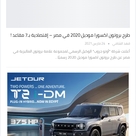
طرح بروتون اكسورا موديل 2020 في مصر – إقتصادية بـ7 مقاعد !
فهد الشامي
24 مارس 2021
أعلنت شركة "أوتو جروب" الوكيل الرسمي لمجموعة علامة بروتون الماليزية في
مصر عن طرح بروتون اكسورا موديل 2020 رسميًا…