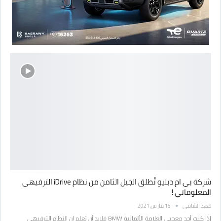
شركة بي ام دبليو تُطلق الجيل الثامن من نظام iDrive الترفيهي
المعلوماتي !
فهد الشامي
16 مارس 2021
إذا كنت أحد معجبي العلامة الألمانية BMW فلابد أن تعلم ان النظام الترفيهي