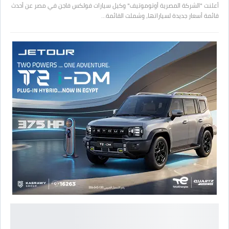
أعلنت "الشركة المصرية أوتوموتيف" وكيل سيارات فولكس فاجن في مصر عن أحدث
قائمة أسعار جديدة لسياراتها، وشملت القائمة…