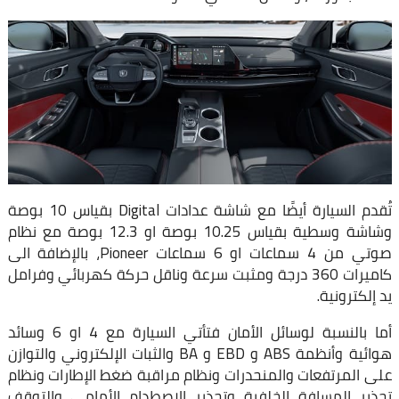
تُقدم السيارة أيضًا مع شاشة عدادات Digital بقياس 10 بوصة
وشاشة وسطية بقياس 10.25 بوصة او 12.3 بوصة مع نظام
صوتي من 4 سماعات او 6 سماعات Pioneer، بالإضافة الى
كاميرات 360 درجة ومثبت سرعة وناقل حركة كهربائي وفرامل
يد إلكترونية.
أما بالنسبة لوسائل الأمان فتأتي السيارة مع 4 او 6 وسائد
هوائية وأنظمة ABS و EBD و BA والثبات الإلكتروني والتوازن
على المرتفعات والمنحدرات ونظام مراقبة ضغط الإطارات ونظام
تحذير المسافة الخلفية وتحذير الإصطدام الأمامي والتوقف