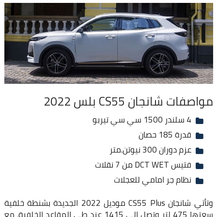
مواصفات شانجان CS55 بلس 2022
4 سلندر 1500 سي سي تيربو
قدرة 185 حصان
عزم دوران 300 نيوتن.متر
فتيس DCT WET من 7 نقلات
نظام جر امامي للعجلات
وتأتي شانجان CS55 Plus موديل 2022 الجديدة بشنطة خلفية
سعتها 475 لتر وتصل الى 1415 عند طي المقاعد الخلفية، مع