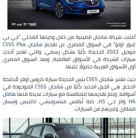
أعلنت شركة
شانجان
الصينية من خلال وكيلها المحلي “جي بي
غبور اوتو” في السوق المصري عن تقديم
شانجان CS55 Plus
موديل 2022 الجديدة كُليًا بشكل رسمي، والتي تعتبر أحدث
سيارات الشركة في الأسواق العالمية، ويعد السوق المصري
أول الأسواق العربية حصولًا عليها.
حيث تعتبر شانجان CS55 بلس الجديدة سيارة كروس اوفر مُدمجة
الحجم، هي الجيل الجديد كُليًا من
شانجان CS55
الموجودة في
أسواقنا، ويتم تقديمها للمنافسة مع سيارات عديدة منها
هافال
H6
و
ام جي HS
، كما تُنافس
ميتسوبيشي اكليبس
و
نيسان
قشقاي
وغيرهم من السيارات.