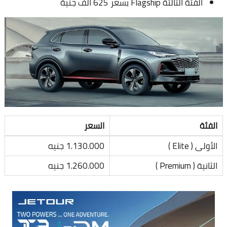
الفئة الثالثة Flagship بسعر 625 ألف جنية
الفئة
السعر
الأولى ( Elite )
1.130.000 جنيه
الثانية ( Premium )
1.260.000 جنيه