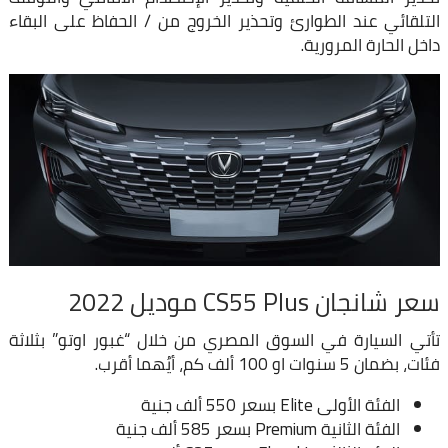
التلقائي عند الطوارئ وتحذير الخروج من / الحفاظ على البقاء
داخل الحارة المرورية.
سعر شانجان CS55 Plus موديل 2022
تأتي السيارة في السوق المصري من خلال “غبور اوتو” بثلاثة
فئات، بضمان 5 سنوات او 100 ألف كم، أيُهما أقرب.
الفئة الأولى Elite بسعر 550 ألف جنية
الفئة الثانية Premium بسعر 585 ألف جنية