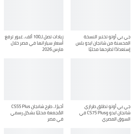
جي بي أوتو تختبر النسخة
زيادات تصل لـ100 ألف.. غبور ترفع
المحسنة من شانجان ايدو بلس
أسعار سياراتها في مصر خلال
إستعدادًا لطرحها محليًا
مارس 2026
جي بي أوتو تطلق طرازي
أخيرًا.. طرح شانجان CS55 Plus
شانجان ايدو وCS75 Plus في
المُجمعة محليًا بشكل رسمي
السوق المصري
في مصر