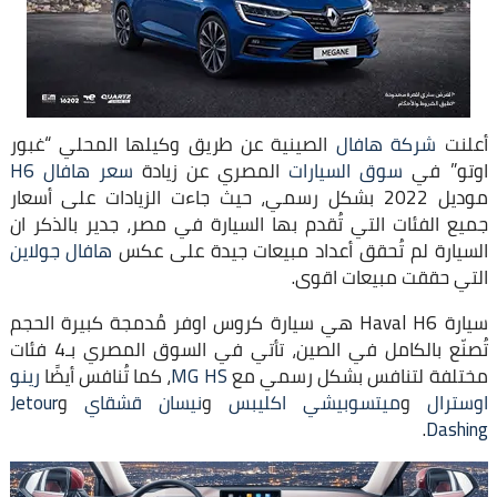
أعلنت
شركة هافال
الصينية عن طريق وكيلها المحلي “غبور
اوتو” في
سوق السيارات
المصري عن زيادة
سعر هافال H6
موديل 2022 بشكل رسمي، حيث جاءت الزيادات على أسعار
جميع الفئات التي تُقدم بها السيارة في مصر، جدير بالذكر ان
السيارة لم تُحقق أعداد مبيعات جيدة على عكس
هافال جولاين
التي حققت مبيعات اقوى.
سيارة Haval H6 هي سيارة كروس اوفر مُدمجة كبيرة الحجم
تُصنّع بالكامل في الصين، تأتي في السوق المصري بـ4 فئات
مختلفة لتنافس بشكل رسمي مع
MG HS
، كما تُنافس أيضًا
رينو
اوسترال
و
ميتسوبيشي اكليبس
و
نيسان قشقاي
و
Jetour
.
Dashing