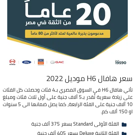
سعر هافال H6 موديل 2022
تأتي هافال H6 في السوق المصري بـ4 فئات وحصلت كل الفئات
على زيادة سعرية تُقدر بـ5 آلاف جنية على أول ثلاث فئات ومبلغ
10 آلاف جنية على الفئة الرابعة، كما يصل ضمانها الى 5 سنوات
او 150 ألف كم.
الفئة الأولى Standard بسعر 375 ألف جنية
الفئة الثانية Deluxe بسعر 405 ألف جنية