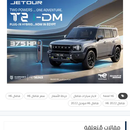
haval h6
اخبار سيارات هافال
حركة الأسعار
سعر هافال H6
هافال H6
هافال H6 2022
هافال H6 موديل 2022
مقالات مُتعلقة