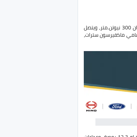
تأتي السيارة بمحرك 4 سلندر 1500 سي سي تيربو، بقدرة حصانية 185 حصان، مع عزم دوران 300 نيوتن.متر، ويتصل
، ونظام تعليق أمامي ماكفيرسون سترات،