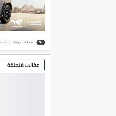
changan cs55 plus
اخبار س
مقالات مُتعلقة