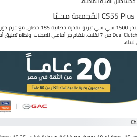
ليًا خلال الفترة الماضية.
ا
المحرك بناقل حركة Dual Clutch WET من 7 نقلات، بنظام جر أمامي للعجلات
لينك.