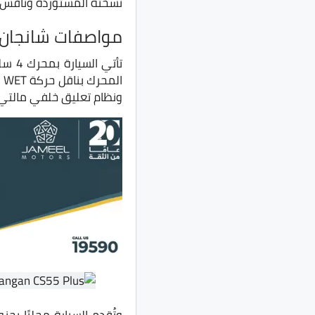
نسخته المستوردة ونافس مح
مواصفات شانجان CS55 Plus المُجمعة محليً
ونظام تعليق خلفي مالتي 