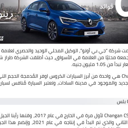
قامت شركة “جي بي أوتو”، الوكيل المحلي الوحيد والحصري لعلامة
1.0 مليون جنيه.
يُذكر أن Changan CS55 Plus هي واحدة من أبرز السيارات الكروس اوفر المُدمجة ال
لجديد والموجود في مدينة السادات، وتعتبر السيارة مُنافس لسيا
وقد تم البدأ في إنتاج Changan CS55 لأول مرة ف
الجيل الحالي فهو الجيل الثاني والذي تم ال