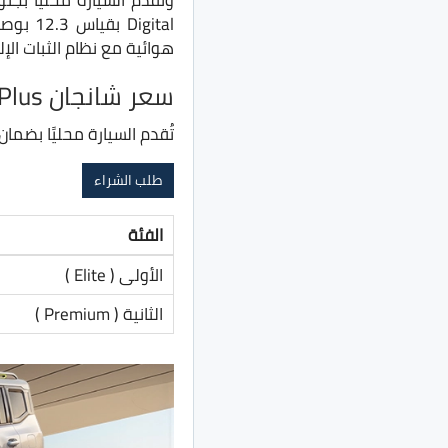
هوائية مع نظام الثبات الإ
سعر شانجان CS55 Plus في مصر
تُقدم السيارة محليًا بضمان 5 سنوات او 100 ألف كم، وتأتي بثلاثة فئات من التجهيزا
طلب الشراء
الفئة
الأولى ( Elite )
الثانية ( Premium )