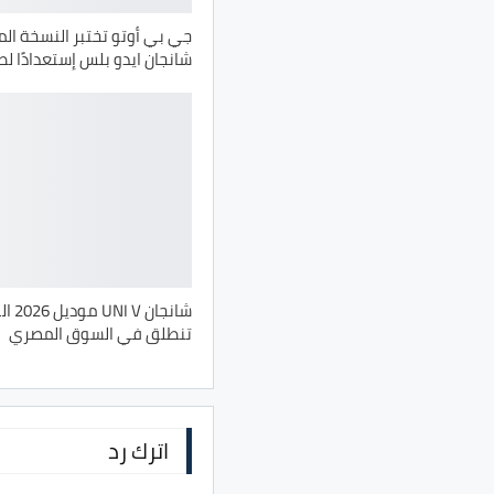
جي بي أوتو تختبر النسخة ا
شانجان ايدو بلس إستعدادًا لط
شانجان V
تنطلق في السوق المصري
اترك رد