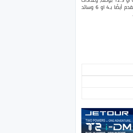
وتُقدم السيارة محليًا بجنوط 18 بوصة او 19 بوصة، مع شاشة وسطية قياس 10.25 بوصة او 12.3 بوصة، وعدادات
Digital بقياس 12.3 بوصة، وكاميرات 360 درجة، ومثبت سرعة، وفتحة سقف بانوراما. وتُقدم أيضًا بـ4 او 6 وسائد