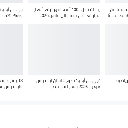
لمحسنة من
زيادات تصل لـ100 ألف.. غبور ترفع أسعار
جي بي أوتو ت
رحها محليًا
سياراتها في مصر خلال مارس 2026
وCS75 Plus في السوق المصري
UNI  موديل 2026 الرياضية
“جي بي أوتو” تطرح شانجان ايدو بلس
موديل 2026 رسميًا في مصر
وايدو بلس رس