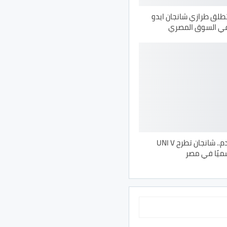
طلق طرازي شانجان ايدو
18 يونيو القادم.. شانجان تطرح UNI V
ميًا في مصر