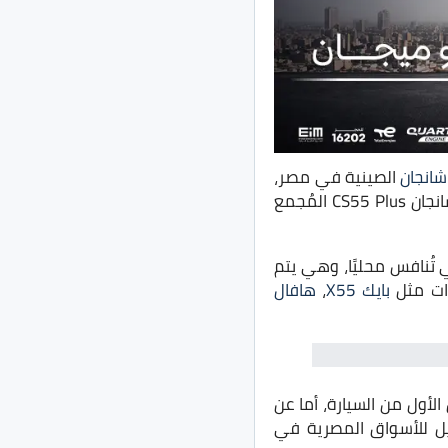
شانجان
الصينية في مصر،
بالكشف عن أول سيارة مُجمعة محليًا من العلامة في الأسواق، حيث أطلقت الشركة طراز شانجان CS55 Plus المُجمع
حجم التي تُنافس محليًا، وهي يتم
رات مثل
بايك X55
،
هافال
ي الخارج في عام 2017، وقتها رأينا الجيل الأول من السيارة، أما عن
بدأ في إنتاجه في عام 2021، وإنضم هذا الجيل للأسواق المصرية في