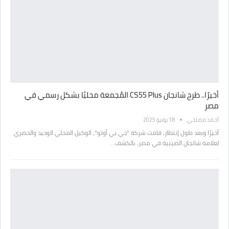
أخيرًا.. طرح شانجان CS55 Plus المُجمعة محليًا بشكل رسمي في
مصر
أحمد مصلحي
18 يونيو 2025
أخيرًا وبعد طول إنتظار، قامت شركة "جي بي أوتو"، الوكيل المحلي الوحيد والحصري
لعلامة شانجان الصينية في مصر، بالكشف…