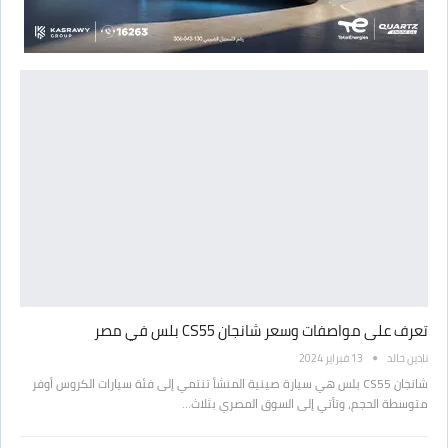
تعرف على مواصفات وسعر شانجان CS55 بلس في مصر
نادين خالد
13 فبراير 2024
شانجان CS55 بلس هي سيارة صينية المنشأ تنتمي إلى فئة سيارات الكروس أوفر
متوسطة الحجم، وتأتي إلى السوق المصري بثلاث…