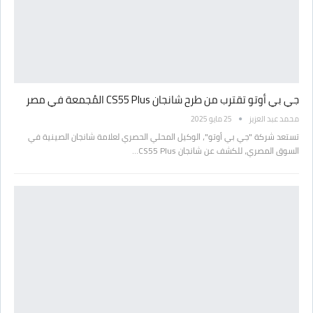
جي بي أوتو تقترب من طرح شانجان CS55 Plus المُجمعة في مصر
محمد عبد العزيز
25 مايو 2025
تستعد شركة "جي بي أوتو"، الوكيل المحلي الحصري لعلامة شانجان الصينية في
السوق المصري، للكشف عن شانجان CS55 Plus…