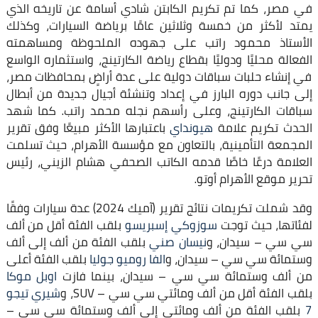
في مصر، كما تم تكريم الكابتن شادي أسامة عن تاريخه الذي
يمتد لأكثر من خمسة وثلاثين عامًا برياضة السيارات، وكذلك
الأستاذ محمود راتب على جهوده الملحوظة ومساهمته
الفعالة محليًا ودوليًا بقطاع رياضة الكارتينج، واستثماره الواسع
في إنشاء حلبات سباقات دولية على عدة أراضٍ بمحافظات مصر،
إلى جانب دوره البارز في إعداد وتنشئة أجيال جديدة من أبطال
سباقات الكارتينج، وعلى رأسهم نجله محمد راتب. كما شهد
الحدث تكريم علامة
هيونداي
باعتبارها الأكثر مبيعًا وفق تقرير
المجمعة التأمينية، بالتعاون مع مؤسسة الأهرام، حيث تسلمت
العلامة درعًا خاصًا قدمه الكاتب الصحفي هشام الزيني، رئيس
تحرير موقع الأهرام أوتو.
وقد شملت تكريمات نتائج تقرير (آميك 2024) عدة سيارات وفقًا
لفئاتها، حيث توجت
سوزوكي إسبريسو
بلقب الفئة أقل من ألف
سي سي – سيدان، و
نيسان صني
بلقب الفئة من ألف إلى ألف
وستمائة سي سي – سيدان، و
الفا روميو جوليا
بلقب الفئة أعلى
من ألف وستمائة سي سي – سيدان، بينما فازت
اوبل موكا
بلقب الفئة أقل من ألف ومائتي سي سي – SUV، و
شيري تيجو
7
بلقب الفئة من ألف ومائتي إلى ألف وستمائة سي سي –