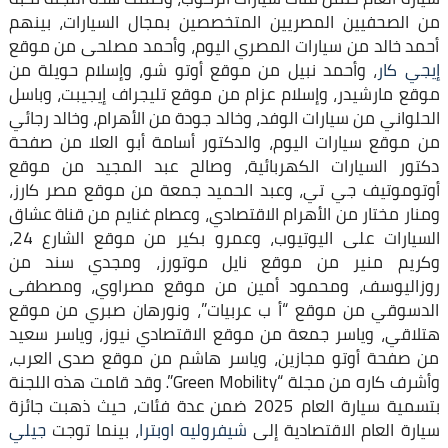
من الصحفيين المصريين المتخصصين بمجال السيارات، بينهم
أحمد خالد من سيارات المصري اليوم، وأحمد مصلحى من موقع
إيجي كار
، وأحمد نبيل من موقع أوتو شو، وإسلام حويلة من
موقع مارشيدر، وإسلام عزام من موقع تليجراف إيجيبت، وباسل
الحلواني من سيارات الوفد، وخالد جودة من الأهرام، وخالد رجائي
من موقع سيارات اليوم، والدكتور أسامة أبو العلا من صفحة
دكتور السيارات الكهربائية، وصالح عبد المجيد من موقع
أوتوموتيف جي تي، وعبد الحميد جمعة من موقع مصر كارز،
ومنار مختار من الأهرام الاقتصادي، وعصام غنايم من قناة عشاق
السيارات على اليوتيوب، وعمرو بكير من موقع الشارع 24،
وكريم منير من موقع نايل موتورز، ومجدي سند من
روزاليوسف، ومحمود أمين من موقع مصراوي، ومصطفى
الدسوقي من موقع “أ ب عربيات”، ونورهان صبري من موقع
هتلاقي، وياسر جمعة من موقع الاقتصادي نيوز، وياسر سعيد
من صفحة أوتو مجازين، وياسر هاشم من موقع صدى العرب،
وأشرف كاره من مجلة “Green Mobility”. وقد قامت هذه اللجنة
بتسمية سيارة العام 2025 ضمن عدة فئات، حيث ذهبت جائزة
سيارة العام الاقتصادية إلى
شيفروليه اوبترا
، بينما توجت
جيلي