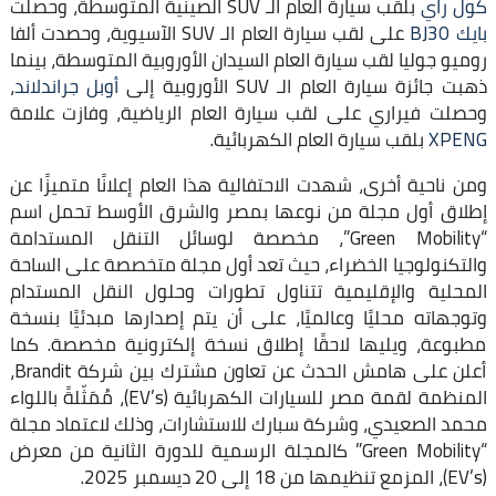
كول راي
بلقب سيارة العام الـ SUV الصينية المتوسطة، وحصلت
بايك BJ30
على لقب سيارة العام الـ SUV الآسيوية، وحصدت ألفا
روميو جوليا لقب سيارة العام السيدان الأوروبية المتوسطة، بينما
ذهبت جائزة سيارة العام الـ SUV الأوروبية إلى
أوبل جراندلاند
،
وحصلت فيراري على لقب سيارة العام الرياضية، وفازت علامة
XPENG
بلقب سيارة العام الكهربائية.
ومن ناحية أخرى، شهدت الاحتفالية هذا العام إعلانًا متميزًا عن
إطلاق أول مجلة من نوعها بمصر والشرق الأوسط تحمل اسم
“Green Mobility”، مخصصة لوسائل التنقل المستدامة
والتكنولوجيا الخضراء، حيث تعد أول مجلة متخصصة على الساحة
المحلية والإقليمية تتناول تطورات وحلول النقل المستدام
وتوجهاته محليًا وعالميًا، على أن يتم إصدارها مبدئيًا بنسخة
مطبوعة، ويليها لاحقًا إطلاق نسخة إلكترونية مخصصة. كما
أعلن على هامش الحدث عن تعاون مشترك بين شركة Brandit،
المنظمة لقمة مصر للسيارات الكهربائية (EV’s)، مُمَثّلةً باللواء
محمد الصعيدي، وشركة سبارك للاستشارات، وذلك لاعتماد مجلة
“Green Mobility” كالمجلة الرسمية للدورة الثانية من معرض
(EV’s)، المزمع تنظيمها من 18 إلى 20 ديسمبر 2025.