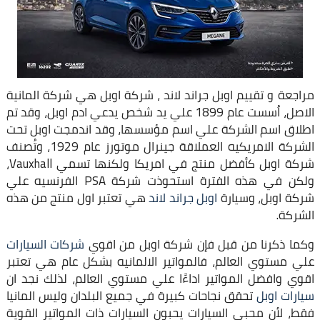
مراجعة و تقييم اوبل جراند لاند ، شركة اوبل هي شركة المانية
الاصل، اُسست عام 1899 علي يد شخص يدعي ادم اوبل، وقد تم
اطلاق اسم الشركة علي اسم مؤسسها، وقد اندمجت اوبل تحت
الشركة الامريكيه العملاقة جينرال موتورز عام 1929، وتُصنف
شركة اوبل كأفضل منتج في امريكا ولكنها تسمي Vauxhall،
ولكن في هذه الفترة استحوذت شركة PSA الفرنسيه علي
شركة اوبل، وسيارة
اوبل جراند لاند
هي تعتبر اول منتج من هذه
الشركة.
وكما ذكرنا من قبل فإن شركة اوبل من اقوي
شركات السيارات
علي مستوي العالم، فالمواتير الالمانيه بشكل عام هي تعتبر
اقوي وافضل المواتير اداءًا علي مستوي العالم، لذلك نجد ان
سيارات اوبل
تحقق نجاحات كبيرة في جميع البلدان وليس المانيا
فقط، لأن محبي السيارات يحبون السيارات ذات المواتير القوية