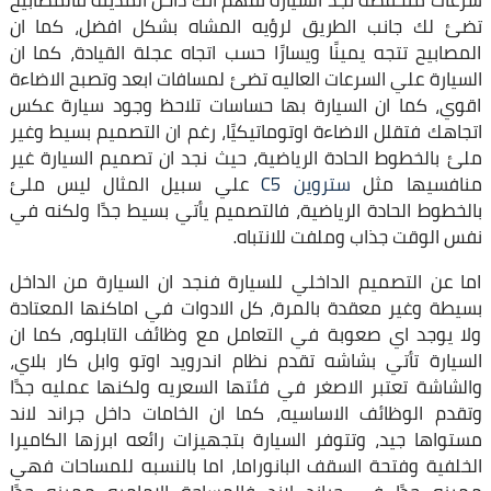
تضئ لك جانب الطريق لرؤيه المشاه بشكل افضل، كما ان
المصابيح تتجه يمينًا ويسارًا حسب اتجاه عجلة القيادة، كما ان
السيارة علي السرعات العاليه تضئ لمسافات ابعد وتصبح الاضاءة
اقوي، كما ان السيارة بها حساسات تلاحظ وجود سيارة عكس
اتجاهك فتقلل الاضاءة اوتوماتيكيًا، رغم ان التصميم بسيط وغير
ملئ بالخطوط الحادة الرياضية، حيث نجد ان تصميم السيارة غير
منافسيها مثل
ستروين C5
علي سبيل المثال ليس ملئ
بالخطوط الحادة الرياضية، فالتصميم يأتي بسيط جدًا ولكنه في
نفس الوقت جذاب وملفت للانتباه.
اما عن التصميم الداخلي للسيارة فنجد ان السيارة من الداخل
بسيطة وغير معقدة بالمرة، كل الادوات في اماكنها المعتادة
ولا يوجد اي صعوبة في التعامل مع وظائف التابلوه، كما ان
السيارة تأتي بشاشه تقدم نظام اندرويد اوتو وابل كار بلاي،
والشاشة تعتبر الاصغر في فئتها السعريه ولكنها عمليه جدًا
وتقدم الوظائف الاساسيه، كما ان الخامات داخل جراند لاند
مستواها جيد، وتتوفر السيارة بتجهيزات رائعه ابرزها الكاميرا
الخلفية وفتحة السقف البانوراما، اما بالنسبه للمساحات فهي