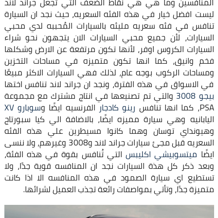
المنافسين وما هي هي نقاط الضعف التي تجعل جراند لاند
ليست افضل خيار في هذه الفئه السعريه، حيث نجد ان السيارة
تنافس في فئه سعريه مليئه بالسيارات المُحببه لدي محبي
السيارات، لأن جميع محبي السيارات الان يتجهون نحو شراء
السيارات الكروس اوفر، لأنها تكون مرتفعة عن الارض وشكلها
فخم وانيق، كما انها تكون متميزه في مساحات التخزين
ومساحات الركوب بوجه عام، لذلك فهي السيارات الاكثر مبيعًا
في الاسواق في هذه الفترة، ونجد ان جراند لاند تنافس اختها
بيجو 3008
والتي تم تصنيعها في انتاج مشترك مع مجموعة
PSA، كما انها تنافس
رينو كادجار
الفرنسيه ايضًا و
سوبارو XV
اليابانيه وهي سيارة مميزه ايضًا، بالاضافة الي كيا سبورتاج
وهيونداي توسان وهما كانوا مسيطرين علي هذه الفئه
السعريه قبل مجئ سيارات جراند لاند و3008 وغيرهم، ولا ننسى
ايضًا
ميتسوبيشي اكليبس
التي تُنافس بقوة في هذه الفئة،
وبعد ذكر كل هذة السيارات نجد ان المنافسه قوية جدًا، ولا
تستطيع اي سيارة الصمود في هذه المنافسه الا اذا كانت
متميزة جدًا، وتأتي بمواصفات رائعة تجذب العميل لشرائها.