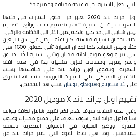
التي تجعل للسيارة تجربة قيادة مختلفة ومميزة جدًا.
اوبل جراند لاند 2020 تعتبر من اقوي السيارات في فئتها
السعريه، حيث ان السيارة تتسم بتصميم جذاب ورائع، التصميم
ليس شبابي الي حد كبير ولكنه يميل اكثر الي الفخامه والرقي،
لذلك نجد ان السيارة مناسبه اكثر لفئة الرجال في سن الاربعين
مثلًا وليس الشباب، كما نجد ان السيارة تأتي بموتور 1600 سي
سي تيربو وهو موتور ادائه ممتاز، وتأتي السيارة ايضًا بصالون
واسع ومريح ومساحات تخزين متميزه جدًا في هذه الفئه
السعريه، وتتفوق اوبل جراند لاند علي منافسيها بسبب
التخفيض الجمركي علي السيارات الاوروبيه، فنجد انها تتفوق
علي
كيا سبورتاج
و
هيونداي توسان
بسبب هذا التخفيض.
تقييم اوبل جراند لاند X موديل 2020
وفي هذه المقاله سوف نقدم لكم تقييم شامل لكافة جوانب
سيارة اوبل جراند لاند ، سوف نتعرف علي جميع مميزات وعيوب
السيارة، ووضع السيارة في الاسواق المصريه بالنسبه
للمنافسين، وما هي نقاط القوة التي تميز جراند لاند عن