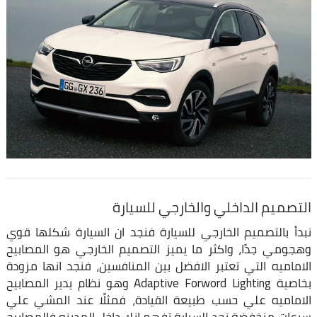
التصميم الداخلي والخارجي للسيارة
نبدأ بالتصميم الخارجي للسيارة فنجد ان السيارة شكلها قوي
وهجومي جدًا، واكثر ما يميز التصميم الخارجي هو المصابيح
الاماميه التي تعتبر الافضل بين المنافسين، فنجد انها مزودة
بخاصية Adaptive Forword Lighting وهو نظام يدير المصابيح
الاماميه علي حسب طبيعة القيادة، فمثلًا عند المشي علي
سرعات منخفضة نجد السيارة تفهم انك داخل المدينه فالمصابيح