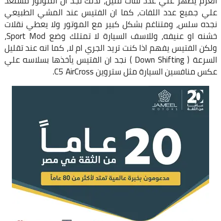
العزم يظهر علي عدد لفات قليل، لذلك تجد ان الموتور مستعد
علي جميع عدد اللفات، كما ان الفتيس عند المشي الطبيعي
نجده سلس، ومتناغم بشكل كبير مع الموتور ولا يعطي نقلات
خشنه او عنيفه، وللاسف السيارة لا تمتلك وضع Sport Mod،
ولكن الفتيس يفهم اذا كنت تريد الجري ام لا، كما انه عند تقليل
السرعة ( Down Shifting ) نجد ان الفتيس يأخذها بسلاسه علي
عكس منافسين السيارة مثل ستروين C5 AirCross.