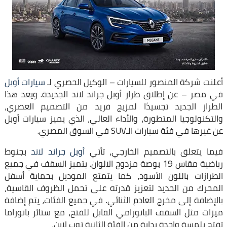
أعلنت شركة المنصور للسيارات – الوكيل الحصري لـ
سيارات أوبل
في مصر – عن إطلاق طراز أوبل جراند لاند الجديدة. ويعد هذا
الطراز الجديد تجسيدًا لمزيج فريد من التصميم العصري،
والتكنولوجيا المتطورة، والأداء العالي، الذي يميز سيارات أوبل
عن غيرها في فئة سيارات الـSUV في السوق المصري.
فيما يتعلق بالتصميم الخارجي، تأتي
أوبل جراند لاند
بجنوط
رياضية مقاس 19 بوصة مزدوج الالوان. يتميز السقف في جميع
الطرازات باللون الأسود، كما يتمتع الموديل بحماية أسفل
المحرك من الحديد لتعزيز قدرته على تحمل الظروف القاسية،
بالإضافة إلى مخرج العادم الثنائي. في جميع الفئات، يتم إضافة
ميزات مثل السقف البانورامي القابل للفتح، مع ستائر بانوراما
تفتح بلمسة واحدة بداية من الفئة الثانية توب لاين.