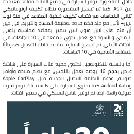
داخل المقصورة، توفر السيارة في جميع الفئات مقاعد معتمدة
من AGR. كما تم تجهيز المقصورة بنظام تكييف أوتوماتيكي
ثنائي الاتجاهات مع فتحات تكييف خلفية. المقاعد في فئة توب
لاين+ تأتي مع جلد فخم مزود بوظيفة المساج والتبريد، في حين
أن فئة هاي لاين وتوب لاين تتميز بمقاعد قماشية بلوني
الرمادي والأسود مع تعديل يدوي للمقعد في 10 اتجاهات. في
الفئات الأعلى، تم تجهيز السيارة بمقاعد قابلة للتعديل كهربائيًا
للمقاعد الأمامية في 10 اتجاهات.
أما بالنسبة للتكنولوجيا، تحتوي جميع فئات السيارة على شاشة
عرض بحجم 16 بوصة تعمل باللمس، مع نظام ملاحة وأوامر
صوتية، ودعم لأنظمة الاتصال الحديثة مثل Apple CarPlay
وAndroid Auto كما تحتوي السيارة على 6 سماعات توفر تجربة
صوتية رائعة. ايضا تم توفير شاحن لاسلكي في جميع الفئات.