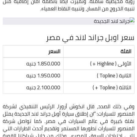
رؤية محيطية شاملة. وتميزت أيضا بأنظمة أمان إضافية مثل
تنبيه الخروج من المسار، وتنبيه النقاط العمياء.
سعر اوبل جراند لاند في مصر
الفئة
السعر
الأولى ( Highline + )
1.850.000 جنيه
الثانية ( Topline )
1.950.000 جنيه
الثالثة ( Topline + )
2.100.000 جنيه
وفي ذلك الصدد، قال انكوش أرورا، الرئيس التنفيذي لشركة
المنصور للسيارات: “ان إطلاق سيارة أوبل جراند لاند الجديدة يمثل
نقلة كبيرة في عالم السيارات في مصر. كما تواصل شركة
المنصور للسيارات تطورها المستمر وتقديم أحدث الطرازات التي
تلبي احتياجات السوق المصري، وذلك من خلال شراكتنا القوية