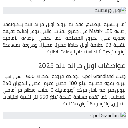
أما بالنسبة للإضاءة، فقد تم تزويد أوبل جراند لاند بتكنولوجيا
إضاءة Matrix LED في جميع الفئات، والتي توفر إضاءة دقيقة
وقوية على الطرق المظلمة. كما تضفي الإضاءة الأمامية
بتقنية D3 لعلامة أوبل طابعًا عصريًا مميزًا.. ومزودة بمساعدة
أوتوماتيكية أثناء استخدام الإضاءة العالية.
مواصفات اوبل جراند لاند 2025
جاءت Opel Grandland الجديدة مزودة بمحرك 1600 سي سي
تيربو بقوة حصانية تبلغ 180 حصان وعزم أقصى للدوران 240
نيوتن.متر مع ناقل حركة أوتوماتيك 6 نقلات ونظام جر أمامي
للعجلات. كما تقدم مساحة شنطة تبلغ 550 لتر لتلبية احتياجات
التخزين، وتتوفر بـ6 ألوان مختلفة.