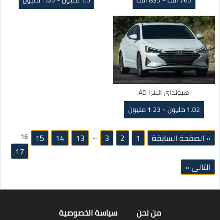
765 الف ~ 835 الف
1.5 مليون ~ 1.65 مليون
هيونداي النترا AD
1.02 مليون ~ 1.23 مليون
« الصفحة السابقة
1
2
3
…
13
14
15
16
17
التالي »
من نحن
سياسة الخصوصية