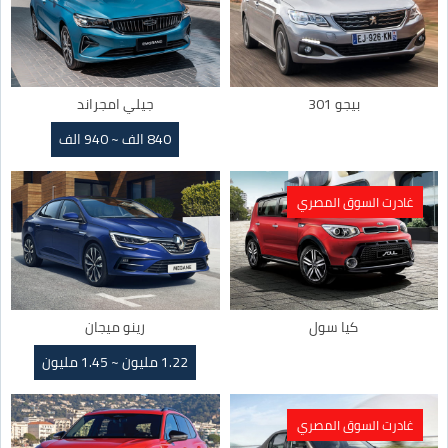
بيجو 301
جيلي امجراند
840 الف ~ 940 الف
غادرت السوق المصري
كيا سول
رينو ميجان
1.22 مليون ~ 1.45 مليون
غادرت السوق المصري