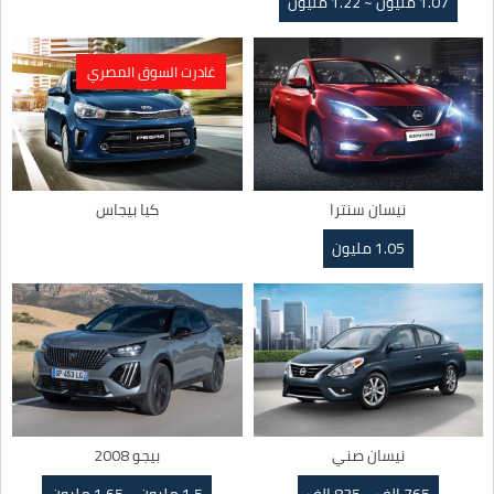
1.07 مليون ~ 1.22 مليون
غادرت السوق المصري
نيسان سنترا
كيا بيجاس
1.05 مليون
نيسان صني
بيجو 2008