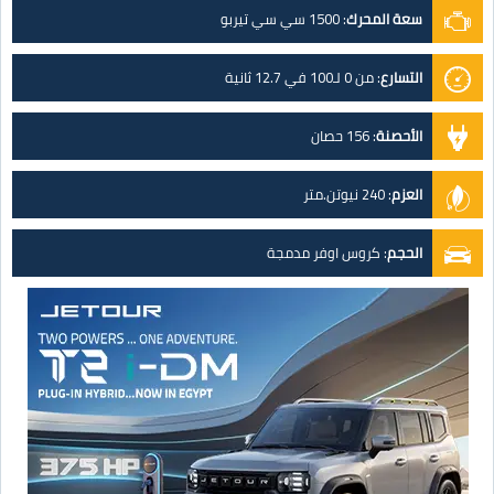
سعة المحرك
:
1500 سي سي تيربو
التسارع
:
من 0 لـ100 في 12.7 ثانية
الأحصنة
:
156 حصان
العزم
:
240 نيوتن.متر
الحجم
:
كروس اوفر مدمجة