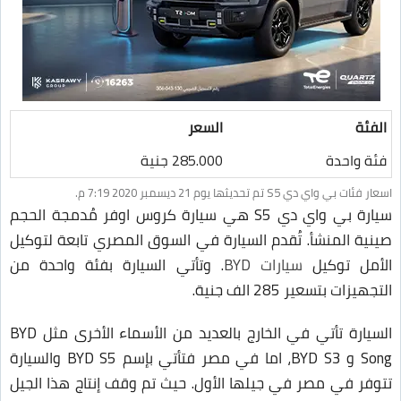
الفئة
السعر
فئة واحدة
285.000 جنية
اسعار فئات بي واي دي S5 تم تحديثها يوم 21 ديسمبر 2020 7:19 م.
سيارة بي واي دي S5 هي سيارة كروس اوفر مُدمجة الحجم
صينية المنشأ. تُقدم السيارة في السوق المصري تابعة لتوكيل
الأمل توكيل
سيارات BYD
. وتأتي السيارة بفئة واحدة من
التجهيزات بتسعير 285 الف جنية.
السيارة تأتي في الخارج بالعديد من الأسماء الأخرى مثل BYD
Song و BYD S3، اما في مصر فتأتي بإسم BYD S5 والسيارة
تتوفر في مصر في جيلها الأول. حيث تم وقف إنتاج هذا الجيل