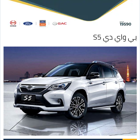
بي واي دي S5