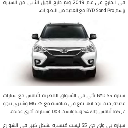
في الخارج في عام 2019 وتم طرح الجيل الثاني من السيارة
بإسم BYD Sond Pro مع العديد من التطورات.
سيارة BYD S5 تأتي في الأسواق المصرية لتُنافس مع سيارات
عديدة، حيث نجد انها تقع في منافسة مع
MG ZS
و
شيري تيجو
7
، كما تُنافس
جاك S4
و
ساوايست DX3
وسيارات أخرى عديدة.
سيارة بي واي دي S5 ليست مُنتشرة بشكل كبير في الشوارع